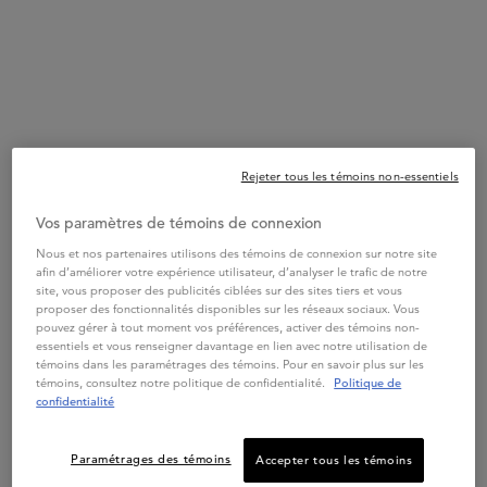
Tout ce que vous devez savoir
sur le soin des cheveux blonds
avec @pinklablonde
Rejeter tous les témoins non-essentiels
Peu importe lequel : osez le
Vos paramètres de témoins de connexion
blond. Nous en prendrons soin.
Nous et nos partenaires utilisons des témoins de connexion sur notre site
afin d’améliorer votre expérience utilisateur, d’analyser le trafic de notre
La collection de produits de
site, vous proposer des publicités ciblées sur des sites tiers et vous
proposer des fonctionnalités disponibles sur les réseaux sociaux. Vous
soins capillaires professionnels
pouvez gérer à tout moment vos préférences, activer des témoins non-
essentiels et vous renseigner davantage en lien avec notre utilisation de
Blond Absolu procure un
témoins dans les paramétrages des témoins. Pour en savoir plus sur les
témoins, consultez notre politique de confidentialité.
Politique de
traitement instantané de la fibre
confidentialité
et une action immédiate anti
Paramétrages des témoins
Accepter tous les témoins
reflets cuivrés pour obtenir des