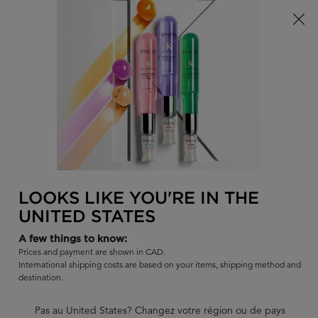
Offre à durée limitée ! Recevez un sac d'été Kérastase de votre
choix à l'achat de tout produit admissible.
0
TROUVER
MON
0 PR
PANI
UN
Je recherche...
SALON
Rech
Main content
MEILLEURES VENTES
COLLECTIONS
SHAMPOOINGS
REVENIR À DÉCOUVRIR
LOOKS LIKE YOU'RE IN THE
UNITED STATES
A few things to know:
Prices and payment are shown in CAD.
International shipping costs are based on your items, shipping method and
destination.
ÉPISODE 3:
Pas au United States? Changez votre région ou de pays