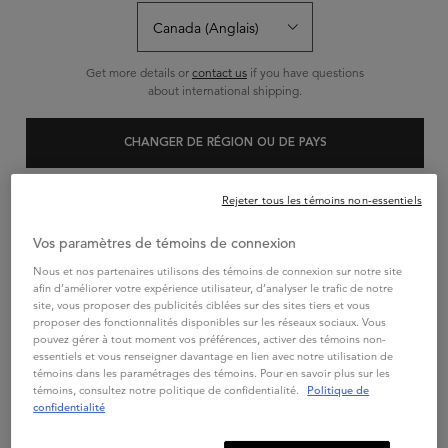
Sort:
AFFINER
FILTERS MENU
Get more details or
contact us
if you have questions
about international shipping.
CHANGER DE RÉGION OU DE PAYS
Rejeter tous les témoins non-essentiels
Vos paramètres de témoins de connexion
Nous et nos partenaires utilisons des témoins de connexion sur notre site
afin d’améliorer votre expérience utilisateur, d’analyser le trafic de notre
site, vous proposer des publicités ciblées sur des sites tiers et vous
proposer des fonctionnalités disponibles sur les réseaux sociaux. Vous
pouvez gérer à tout moment vos préférences, activer des témoins non-
GENESIS
essentiels et vous renseigner davantage en lien avec notre utilisation de
témoins dans les paramétrages des témoins. Pour en savoir plus sur les
GENESIS DÉFENSE
témoins, consultez notre politique de confidentialité.
Politique de
THERMIQUE
confidentialité
VIVEZ L'ÉTÉ
Fluide fortifiant anti-casse pour
TOUT EN STYLE
coiffage. Pour cheveux sujets à la