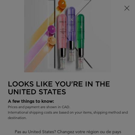
Offre à durée limitée ! Recevez un sac d'été Kérastase de votre
choix à l'achat de tout produit admissible.
0
TROUVER
MON
0 PR
PANI
UN
Je recherche...
SALON
Rech
Main content
RETOUR
CHEVEUX CASSANTS
Revitalisant Pour Les Cheveux Clairsemés de
Kérastase
LOOKS LIKE YOU'RE IN THE
L'éclaircissement des cheveux peut arriver beaucoup plus tôt que
UNITED STATES
prévu chez les femmes en raison d'un certain nombre de
A few things to know:
facteurs. Aidez à ralentir le processus avec la gamme de soin
Prices and payment are shown in CAD.
capillaire de revitalisants professionnels pour cheveux clairsemés
International shipping costs are based on your items, shipping method and
de Kérastase Canada.
destination.
Pas au United States? Changez votre région ou de pays
ANTI HAIR FALL CONDITIONERS