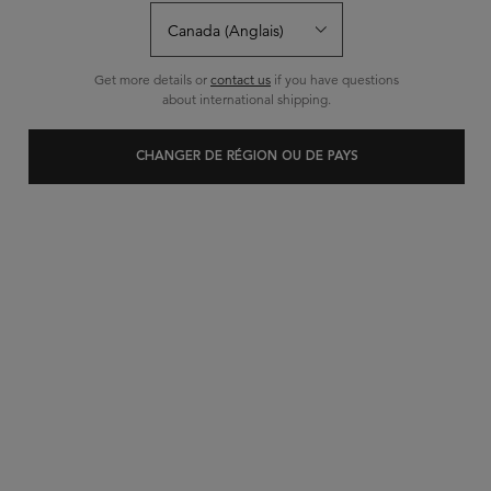
Écrire un avis
Poser une question
Get more details or
contact us
if you have questions
about international shipping.
CHANGER DE RÉGION OU DE PAYS