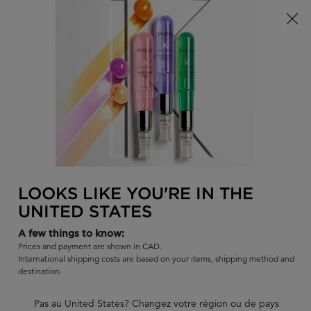
Offre à durée limitée ! Recevez un sac d'été Kérastase de votre
choix à l'achat de tout produit admissible.
0
TROUVER
MON
0 PR
PANI
UN
Je recherche...
SALON
Rech
Main content
BLOND ABSOLU
BLOND ABSOLU BAIN ULTRA-
VIOLET
LOOKS LIKE YOU'RE IN THE
UNITED STATES
Shampooing anti-jaunissement violet pour cheveux décolorés,
blonds froids ou gris.
A few things to know:
Prices and payment are shown in CAD.
|
4.7
1122 évaluations
International shipping costs are based on your items, shipping method and
840 commentateurs sur 907 (93%) recommandent ce produit
destination.
12 questions
12 réponses
et
pour ce produit
Pas au United States? Changez votre région ou de pays