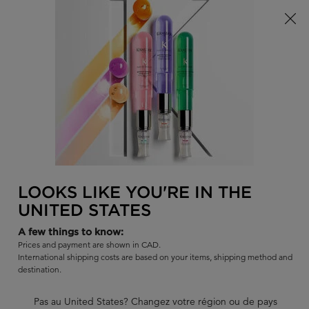
Offre à durée limitée ! Recevez un sac d'été Kérastase de votre
choix à l'achat de tout produit admissible.
0
TROUVER
MON
0 PR
PANI
UN
Je recherche...
SALON
Rech
Main content
RETOUR
CUIR CHEVELU
Shampooings pour cuir chevelu
Kérastase propose une large gamme de shampooings pour tous
LOOKS LIKE YOU'RE IN THE
les types de cheveux, conçus pour cibler les problèmes capillaires
UNITED STATES
les plus courants. Que vous ayez les cheveux secs, fins, épais ou
des problèmes de frisottis, nous avons ce qu'il vous faut.
A few things to know:
Prices and payment are shown in CAD.
Découvrez le shampoing professionnel qui convient le mieux à
International shipping costs are based on your items, shipping method and
vos cheveux.
destination.
SCALP CLEANSING SHAMPOOS
Pas au United States? Changez votre région ou de pays