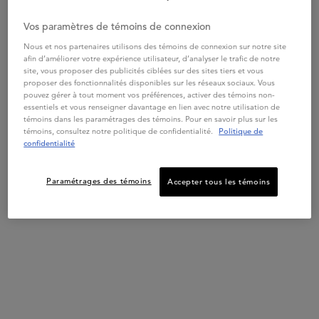
et nourrit vos longueurs.
4.4
(859)
RECEVEZ UN SAC
Vos paramètres de témoins de connexion
KÉRASTASE ÉDITION
Choix de Taille
LIMITÉE
Nous et nos partenaires utilisons des témoins de connexion sur notre site
afin d’améliorer votre expérience utilisateur, d’analyser le trafic de notre
site, vous proposer des publicités ciblées sur des sites tiers et vous
DÈS 2 PRODUITS FORMAT
proposer des fonctionnalités disponibles sur les réseaux sociaux. Vous
STANDARD
CADEAU :
pouvez gérer à tout moment vos préférences, activer des témoins non-
en savoir plus
SAC D'ÉTÉ
KÉRASTASE
essentiels et vous renseigner davantage en lien avec notre utilisation de
témoins dans les paramétrages des témoins. Pour en savoir plus sur les
témoins, consultez notre politique de confidentialité.
Politique de
confidentialité
MAGASINER
AJOUTER AU PANIER
62,00 $
SPÉCIFIQUE SHAMPOOING BAIN DIVALENT
Paramétrages des témoins
Accepter tous les témoins
MEILLEUR
VENDEUR