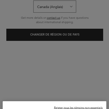
Sort:
AFFINER
FILTERS MENU
Get more details or
contact us
if you have questions
about international shipping.
CHANGER DE RÉGION OU DE PAYS
SPÉCIFIQUE
SPÉCIFIQUE SHAMPOOING
BAIN DIVALENT
VIVEZ L'ÉTÉ
Débarrassez vos cheveux de l'excès
TOUT EN STYLE
d'huile et de graisse avec Bain
Rejeter tous les témoins non-essentiels
Divalent. Purifie votre cuir chevelu