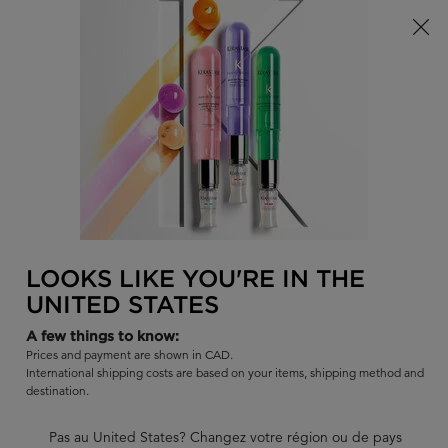
Offre à durée limitée ! Recevez un sac d'été Kérastase de votre
choix à l'achat de tout produit admissible.
0
TROUVER
MON
0 PR
PANI
UN
Je recherche...
SALON
Rech
Main content
BLOND ABSOLU
BLOND ABSOLU SÉRUM
CICAPLASME
LOOKS LIKE YOU'RE IN THE
UNITED STATES
Protecteur thermique à l’acide hyaluronique pour tous les types
de cheveux blonds.
A few things to know:
Prices and payment are shown in CAD.
|
4.7
781 évaluations
International shipping costs are based on your items, shipping method and
665 commentateurs sur 701 (95%) recommandent ce produit
destination.
24 questions
20 réponses
et
pour ce produit
Pas au United States? Changez votre région ou de pays