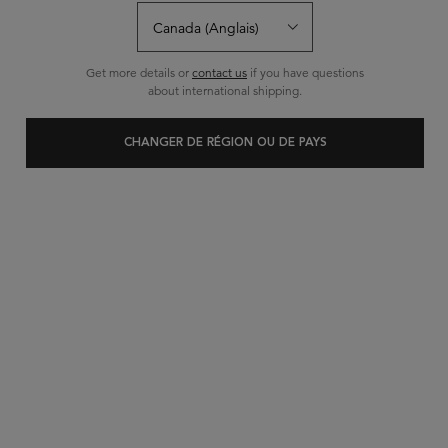
Écrire un avis
Poser une question
Get more details or
contact us
if you have questions
about international shipping.
CHANGER DE RÉGION OU DE PAYS