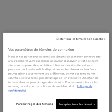
lisse les cheveux
. Ce
traitement sans rinçage pour cheveux
blonds
contient de l’acide hyaluronique et de l’extrait de fleur
d’edelweiss pour hydrater et renforcer les cheveux.
Ce sérum laiteux opalescent unifie instantanément les zones
abîmées des cheveux blonds, qu’ils soient blond froid, couleur
blond miel, ou simplement accuentués de mèches. Il a également
des
effets texturisants et lissants
, et offre une
protection
Rejeter tous les témoins non-essentiels
thermique contre les outils de coiffage jusqu’à 230 °C
et d’autres
agressions externes.
Vos paramètres de témoins de connexion
Nous et nos partenaires utilisons des témoins de connexion sur notre site
Les cheveux, notamment les cheveux blonds décolorés, sont
32x
afin d’améliorer votre expérience utilisateur, d’analyser le trafic de notre
plus forts
, avec
56 % moins de dommages en surface*.
site, vous proposer des publicités ciblées sur des sites tiers et vous
proposer des fonctionnalités disponibles sur les réseaux sociaux. Vous
#You
Dare
We
Care
pouvez gérer à tout moment vos préférences, activer des témoins non-
essentiels et vous renseigner davantage en lien avec notre utilisation de
témoins dans les paramétrages des témoins. Pour en savoir plus sur les
*Test instrumental après l’application de Cicaplasme
témoins, consultez notre politique de confidentialité.
Politique de
confidentialité
Mots Clés
Protecteur thermique - Sérum capillaire - Traitement sans rinçage
Paramétrages des témoins
Accepter tous les témoins
pour cheveux blonds