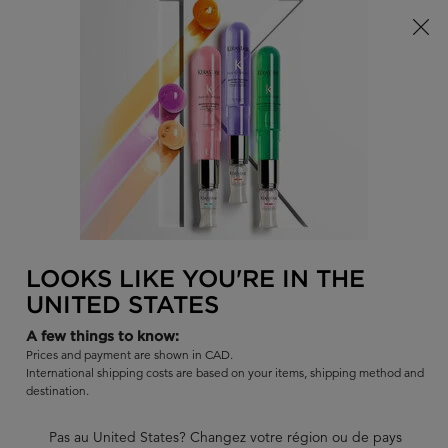
Offre à durée limitée ! Recevez un sac d'été Kérastase de votre
choix à l'achat de tout produit admissible.
0
TROUVER
MON
0 PR
PANI
UN
Je recherche...
SALON
Rech
Main content
RETOUR
BAINS À L'HUILE DE COCO
BAINS À L'HUILE DE COCO
LOOKS LIKE YOU'RE IN THE
Sort:
AFFINER
FILTERS MENU
UNITED STATES
A few things to know:
Prices and payment are shown in CAD.
International shipping costs are based on your items, shipping method and
destination.
Pas au United States? Changez votre région ou de pays