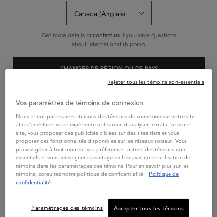
Get more details or
contact us
if you have questions
about international shipping.
CHANGER DE RÉGION OU DE PAYS
SOLEIL
Rejeter tous les témoins non-essentiels
SOLEIL BAIN APRÈS-SOLEIL
VIVEZ L'ÉTÉ
Vos paramètres de témoins de connexion
Essayez Bain Après-Soleil, un
TOUT EN STYLE
shampooing nourrissant pour
Nous et nos partenaires utilisons des témoins de connexion sur notre site
cheveux colorés qui répare les
dommages causés par le soleil, le
4.6
(254)
RECEVEZ UN SAC
afin d’améliorer votre expérience utilisateur, d’analyser le trafic de notre
vent, le chlore et l’eau salée.
site, vous proposer des publicités ciblées sur des sites tiers et vous
KÉRASTASE ÉDITION
proposer des fonctionnalités disponibles sur les réseaux sociaux. Vous
Une taille disponible
LIMITÉE
pouvez gérer à tout moment vos préférences, activer des témoins non-
250mL
essentiels et vous renseigner davantage en lien avec notre utilisation de
témoins dans les paramétrages des témoins. Pour en savoir plus sur les
DÈS 2 PRODUITS FORMAT
témoins, consultez notre politique de confidentialité.
Politique de
STANDARD
CADEAU :
confidentialité
en savoir plus
SAC D'ÉTÉ
KÉRASTASE
Paramétrages des témoins
Accepter tous les témoins
MAGASINER