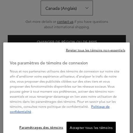
Get more details or
contact us
if you have questions
about international shipping.
CHANGER DE RÉGION OU DE PAYS
SOLEIL
Rejeter tous les témoins non-essentiels
SOLEIL MASQUE APRÈS-
SOLEIL
VIVEZ L'ÉTÉ
Vos paramètres de témoins de connexion
Hydratez intensément vos cheveux
TOUT EN STYLE
avec Masque Après-Soleil, un
Nous et nos partenaires utilisons des témoins de connexion sur notre site
masque revitalisant qui offre une
protection solaire aux cheveux et
4.5
(312)
RECEVEZ UN SAC
afin d’améliorer votre expérience utilisateur, d’analyser le trafic de notre
leur redonne de la brillance.
site, vous proposer des publicités ciblées sur des sites tiers et vous
KÉRASTASE ÉDITION
proposer des fonctionnalités disponibles sur les réseaux sociaux. Vous
Une taille disponible
LIMITÉE
pouvez gérer à tout moment vos préférences, activer des témoins non-
200mL
essentiels et vous renseigner davantage en lien avec notre utilisation de
témoins dans les paramétrages des témoins. Pour en savoir plus sur les
DÈS 2 PRODUITS FORMAT
témoins, consultez notre politique de confidentialité.
Politique de
STANDARD
CADEAU :
confidentialité
en savoir plus
SAC D'ÉTÉ
KÉRASTASE
Paramétrages des témoins
Accepter tous les témoins
MAGASINER