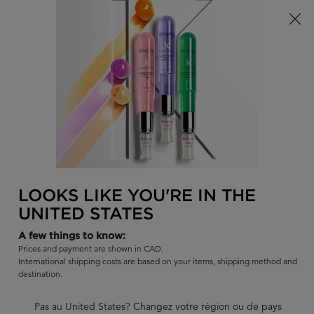
Offre à durée limitée ! Recevez un sac d'été Kérastase de votre
choix à l'achat de tout produit admissible.
0
TROUVER
MON
0 PR
PANI
UN
Je recherche...
SALON
Rech
Main content
RETOUR
FONDANTS À L'HUILE DE COCO
FONDANTS À L'HUILE DE COCO
LOOKS LIKE YOU'RE IN THE
Sort:
AFFINER
FILTERS MENU
UNITED STATES
A few things to know:
Prices and payment are shown in CAD.
International shipping costs are based on your items, shipping method and
destination.
Pas au United States? Changez votre région ou de pays