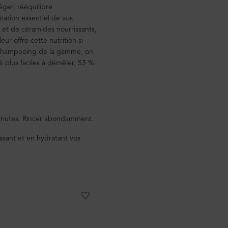
ger, rééquilibre
tation essentiel de vos
 et de céramides nourrissants,
leur offre cette nutrition si
 shampooing de la gamme, on
 plus faciles à démêler, 53 %
minutes. Rincer abondamment.
ssant et en hydratant vos