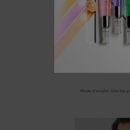
Un nouvel ajout exc
Equilibrante, un masque cap
nettoie et purifie en profond
chevelu. Contenant de l’acid
équilibre le niveau de
pollution et les impureté
pour ne pas décaper les
volume à la racine d
soulèvement. Grâce à l’ajo
Mode d'emploi: Une fois par