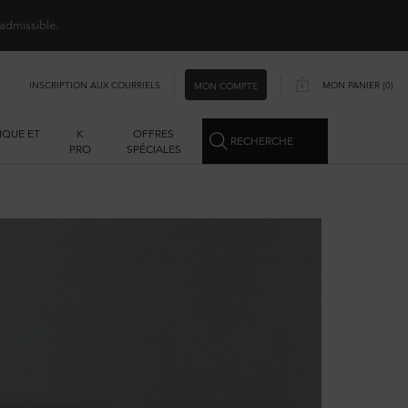
 admissible.
INSCRIPTION AUX COURRIELS
MON PANIER
0
MON COMPTE
0 PRODUCT IN CART
IQUE ET
K
OFFRES
RECHERCHE
S
PRO
SPÉCIALES