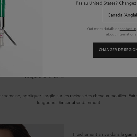
Pas au United States? Changez 
itant à la gamme est notre Argile
illaire à l'argile détoxifiante qui
Get more details or
contact us
eur, mais tout en douceur, le cuir
about international
e aminé et de l’argile kaolin, elle
 sébum du cuir chevelu, élimine la
s (en les attirant comme un aimant
CHANGER DE RÉGION
 cheveux), tout en augmentant le
e 74 % pour créer un bel effet de
ut de menthol, le cuir chevelu est
revigoré et rafraîchi.
 semaine, appliquer l’argile sur les racines des cheveux mouillés. Faire
longueurs. Rincer abondamment
Fraîchement arrivé dans la gam