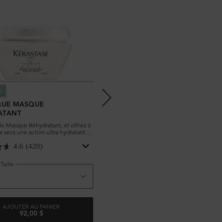
E
SPÉCIFIQUE
QUE MASQUE
SPÉCIFIQUE SÉRUM
ATANT
POTENTIALISTE
e Masque Réhydratant, et offrez à
Soignez et nourrissez vos cheveux secs a
 secs une action ultra hydratante.
le Sérum Potentialiste. Les cheveux secs 
n davantage sur ce masque
seront jamais pareils avec ce serum pour l
cheveux!
4.6
(420)
4.4
(406)
Taille
Une taille disponible
90mL
AJOUTER AU PANIER
LOADING ...
92,00 $
IBRANTE IS AVAILABLE
SPÉCIFIQUE MASQUE RÉHYDRATANT