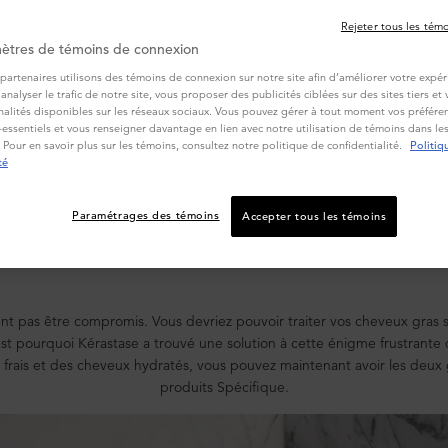
Rejeter tous les tém
ètres de témoins de connexion
partenaires utilisons des témoins de connexion sur notre site afin d’améliorer votre expér
d’analyser le trafic de notre site, vous proposer des publicités ciblées sur des sites tiers e
 cuir chevelu gras et des
nalités disponibles sur les réseaux sociaux. Vous pouvez gérer à tout moment vos préféren
essentiels et vous renseigner davantage en lien avec notre utilisation de témoins dans l
 Pour en savoir plus sur les témoins, consultez notre politique de confidentialité.
Politiq
té
er votre cuir chevelu gras et vos cheveux secs S'oc
n défi de taille... jusqu’à maintenant. Découvrez l
Paramétrages des témoins
Accepter tous les témoins
e conçue pour équilibrer vos cheveux et votre cui
nt pas être compromis. Vous devriez pouvoir traiter vos cheveux gras 
est pourquoi Kérastase a trouvé une solution à cette énigme frustrante
lu frais et des cheveux hydratés, vous pouvez maintenant avoir les deu
produits Spécifique.