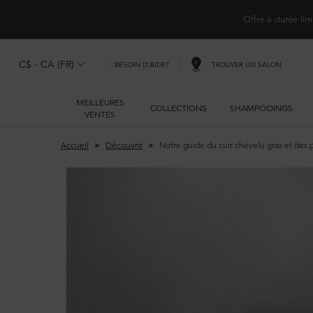
Offre à durée lim
C$ - CA (FR)
TROUVER UN SALON
BESOIN D'AIDE?
MEILLEURES
COLLECTIONS
SHAMPOOINGS
VENTES
Main content
Accueil
Découvrir
Notre guide du cuir chevelu gras et des 