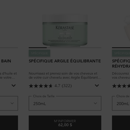
SPÉCIFIQUE
SPÉCIFIQU
 BAIN
SPÉCIFIQUE ARGILE ÉQUILIBRANTE
SPÉCIFI
RÉHYDR
 d'huile et
Nourrissez et prenez soin de vos cheveux et
Découvrez l
ie votre
de votre cuir chevelu avec Argile Équilibrante,
vos cheveux
rs.
un masque en argile purifiant et nettoyant.
Apprenez-e
capillaire.
4.7
(322)
Choix de Taille
Choix de 
M'INFORMER
62,00 $
UE SHAMPOOING BAIN DIVALENT
WHEN THE SPÉCIFIQUE ARGILE ÉQUIL