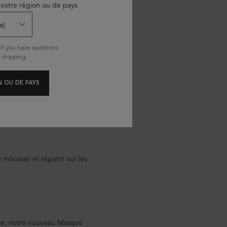
votre région ou de pays
if you have questions
 shipping.
 OU DE PAYS
 mousser et répartir sur les
me, notre nouveau Masque