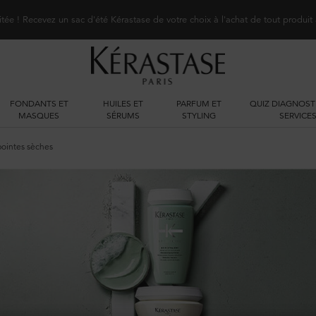
itée ! Recevez un sac d'été Kérastase de votre choix à l'achat de tout produit
FONDANTS ET
HUILES ET
PARFUM ET
QUIZ DIAGNOST
MASQUES
SÉRUMS
STYLING
SERVICE
pointes sèches