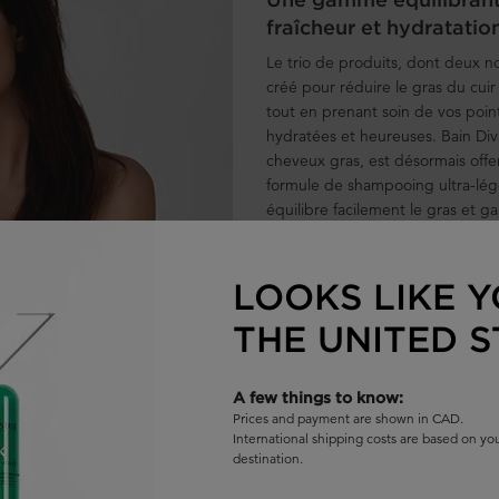
fraîcheur et hydratatio
Le trio de produits, dont deux no
créé pour réduire le gras du cuir
tout en prenant soin de vos point
hydratées et heureuses. Bain Di
cheveux gras, est désormais offe
formule de shampooing ultra-lége
équilibre facilement le gras et ga
longtemps, vous n'avez donc pas
les jours.
LOOKS LIKE Y
THE UNITED S
ux et un cuir chevelu nettoyés en douceur, vous pouvez vous attendre
A few things to know:
s grasses), 44 % plus de douceur dans les longueurs et 20 % plus de 
Prices and payment are shown in CAD.
International shipping costs are based on y
'emploi: Appliquer sur les cheveux mouillés. Masser et rincer abon
destination.