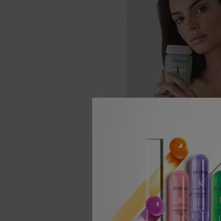
En plus d’obtenir des cheve
qui manque aux racine
Mode d