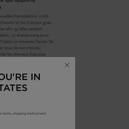
n
uvelles formulations, a été
 chevelu et les cheveux gras,
es afin qu'elles restent
valent, un shampooing pour
rt dans un nouveau flacon. Sa
r pour le cuir chevelu
rde les cheveux frais plus
 besoin de les nettoyer tous
OU'RE IN
TATES
 à 61,5 % plus de volume (ce
démêlage après lavage.
our items, shipping method and
damment