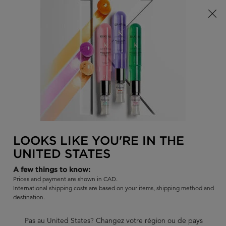
Offre à durée limitée ! Recevez un sac d'été Kérastase de votre
choix à l'achat de tout produit admissible.
0
TROUVER
MON
0 PR
PANI
UN
Je recherche...
SALON
Rech
Main content
SPÉCIFIQUE
SPÉCIFIQUE MASQUE
RÉHYDRATANT
LOOKS LIKE YOU'RE IN THE
UNITED STATES
Découvrez le Masque Réhydratant, et offrez à vos cheveux secs
une action ultra hydratante. Apprenez-en davantage sur ce
A few things to know:
masque capillaire.
Prices and payment are shown in CAD.
International shipping costs are based on your items, shipping method and
|
4.6
420 évaluations
destination.
342 commentateurs sur 382 (90%) recommandent ce produit
15 questions
11 réponses
Pas au United States? Changez votre région ou de pays
et
pour ce produit