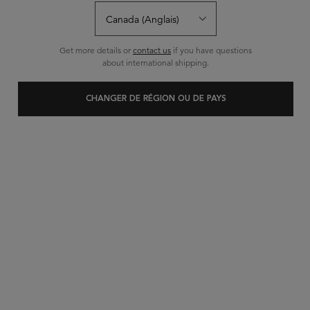
Écrire un avis
Poser une question
Get more details or
contact us
if you have questions
about international shipping.
CHANGER DE RÉGION OU DE PAYS