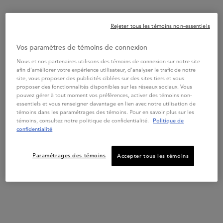
Rejeter tous les témoins non-essentiels
Vos paramètres de témoins de connexion
SPÉCIFIQUE
SPÉCIFIQUE
SPÉCI
Nous et nos partenaires utilisons des témoins de connexion sur notre site
SPÉCIFIQUE SÉRUM
SPÉCIFIQUE BAIN VITAL
SPÉC
afin d’améliorer votre expérience utilisateur, d’analyser le trafic de notre
POTENTIALISTE
DERMO-CALM
SHAM
site, vous proposer des publicités ciblées sur des sites tiers et vous
DIVA
proposer des fonctionnalités disponibles sur les réseaux sociaux. Vous
4.4
(406)
4.5
(210)
pouvez gérer à tout moment vos préférences, activer des témoins non-
essentiels et vous renseigner davantage en lien avec notre utilisation de
Une taille disponible
Choix de Taille
Choix
témoins dans les paramétrages des témoins. Pour en savoir plus sur les
90mL
témoins, consultez notre politique de confidentialité.
Politique de
confidentialité
AJOUTER AU PANIER
AJOUTER AU PANIER
A
Paramétrages des témoins
Accepter tous les témoins
95,00 $
62,00 $
SPÉCIFIQUE SÉRUM POTENTIALISTE
SPÉCIFIQUE BAIN VITA
Bénéfices
PDP Section Product Benefits
Ce masque pour cheveux, avec une formule légère, équilibre
instantanément l'hydratation des cheveux.