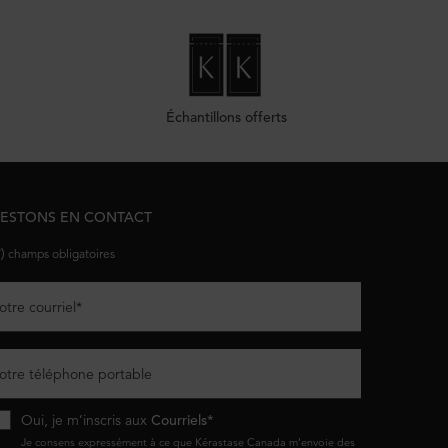
Échantillons offerts
ESTONS EN CONTACT
*)
champs obligatoires
otre courriel
*
otre téléphone portable
Oui, je m’inscris aux
Courriels*
Je consens expressément à ce que Kérastase Canada m’envoie des