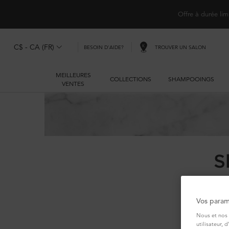
Offre à durée lim
C$ - CA (FR)
TROUVER UN SALON
BESOIN D'AIDE?
MEILLEURES
COLLECTIONS
SHAMPOOINGS
VENTES
Main content
S
Vos param
Kéras
Nous et nos 
chev
utilisateur, 