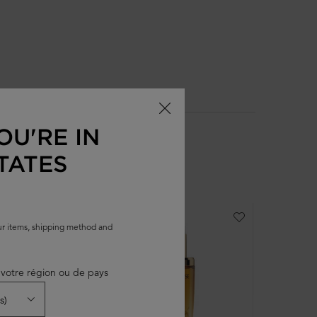
OU'RE IN
TATES
ICONIQUE
our items, shipping method and
votre région ou de pays