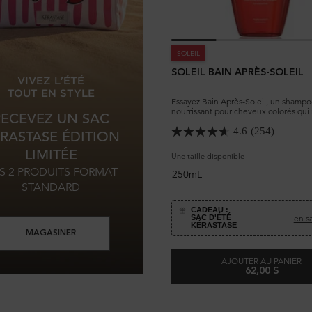
SOLEIL
SOLEIL BAIN APRÈS-SOLEIL
VIVEZ L'ÉTÉ
TOUT EN STYLE
Essayez Bain Après-Soleil, un shamp
nourrissant pour cheveux colorés qui 
RECEVEZ UN SAC
dommages causés par le soleil, le vent
chlore et l’eau salée.
4.6
(254)
RASTASE ÉDITION
LIMITÉE
Une taille disponible
S 2 PRODUITS FORMAT
250mL
STANDARD
CADEAU :
en sa
SAC D'ÉTÉ
KÉRASTASE
MAGASINER
AJOUTER AU PANIER
62,00 $
C PARFUM FRAIS
SOLEIL BAI