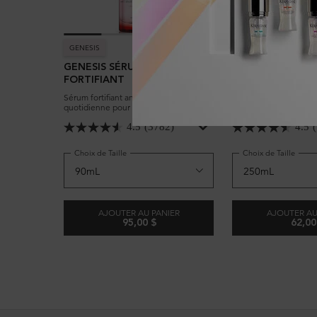
GENESIS
GENESIS
GENESIS SÉRUM ANTI-CASSE
GENESIS BAIN H
FORTIFIANT
FORTIFIANT
Sérum fortifiant anti-casse à utilisation
Shampooing fortifiant
quotidienne pour cheveux sujets à la
affaiblis, fins à normau
casse. Améliore la résistance des
et renforce la fibre po
cheveux et maximise leur beauté.
chute des cheveux cau
4.5
(3782)
4.5
Choix de Taille
Choix de Taille
AJOUTER AU PANIER
AJOUTER AU
95,00 $
62,00
GENESIS SÉRUM ANTI-CASSE FORTIFIANT
G