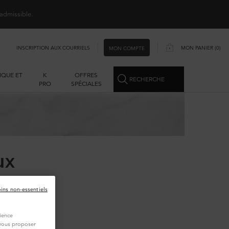
 admissible.
INSCRIPTION AUX COURRIELS
MON PANIER
0
MON COMPTE
0 PRODUCT IN CART
IQUE ET
K
OFFRES
RECHERCHE
S
PRO
SPÉCIALES
ux
oins non-essentiels
ur les
ience
 pour
t vous proposer