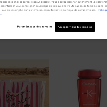
étrer la couche externe des cheveux. Découvrez des produits lissants
nalités disponibles sur les réseaux sociaux. Vous pouvez gérer à tout moment vos préféren
essentiels et vous renseigner davantage en lien avec notre utilisation de témoins dans l
nent parfaitement pour nourrir et revitaliser les cheveux indisciplinés,
 Pour en savoir plus sur les témoins, consultez notre politique de confidentialité.
Politiq
leur redonnant souplesse et discipline.
té
Paramétrages des témoins
Accepter tous les témoins