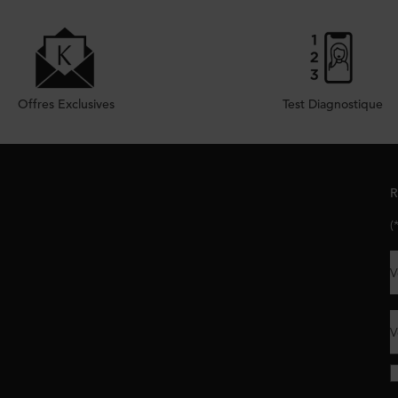
Offres Exclusives
Test Diagnostique
R
(
V
V