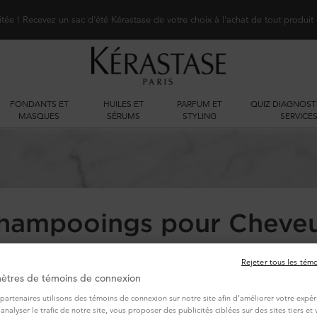
itée ! Recevez un sac d'été Kérastase de votre choix à l'achat de tout produit
FONDANTS ET
HUILES ET
PARFUM ET
QUIZ DIAGNOST
MASQUES
SÉRUMS
STYLING
SERVICE
hampooings pour Cheve
Indisciplinés
Rejeter tous les tém
ètres de témoins de connexion
tase propose une gamme de produits lissants spécialement conçus po
partenaires utilisons des témoins de connexion sur notre site afin d’améliorer votre expér
eux indisciplinés et les cheveux drus, avec des propriétés hydratantes
d’analyser le trafic de notre site, vous proposer des publicités ciblées sur des sites tiers e