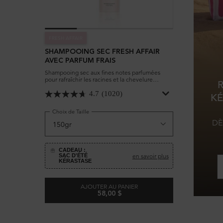
FRESH AFFAIR
SHAMPOOING SEC FRESH AFFAIR
AVEC PARFUM FRAIS
Shampooing sec aux fines notes parfumées
pour rafraîchir les racines et la chevelure
convenant à tous les types de cheveux.
4.7
(1020)
KÉ
Choix de Taille
DÈ
CADEAU :
en savoir plus
SAC D'ÉTÉ
KÉRASTASE
AJOUTER AU PANIER
58,00 $
SHAMPOOING SEC FRESH AFFAIR AVE