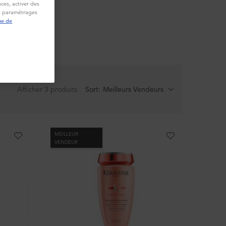
 qui
ces, activer des
es paramétrages
 tout en
ue de
Afficher 3 produits
Sort:
MEILLEUR
VENDEUR