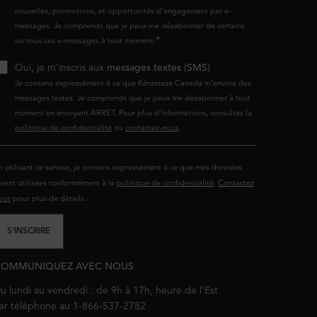
nouvelles, promotions, et opportunités d’engagement par e-
messages. Je comprends que je peux me désabonner de certains
*
ou tous ces e-messages à tout moment.
Oui, je m'inscris aux
messages textes (SMS)
Je consens expressément à ce que Kérastase Canada m’envoie des
messages textes. Je comprends que je peux me désabonner à tout
moment en envoyant ARRET. Pour plus d'informations, consultez la
politique de confidentialité
ou
contactez-nous
.
n utilisant ce service, je consens expressément à ce que mes données
oient utilisées conformément à la
politique de confidentialité
.
Contactez
ous
pour plus de détails.
S'INSCRIRE
COMMUNIQUEZ AVEC NOUS
u lundi au vendredi : de 9h à 17h, heure de l'Est
ar téléphone au 1-866-537-2782