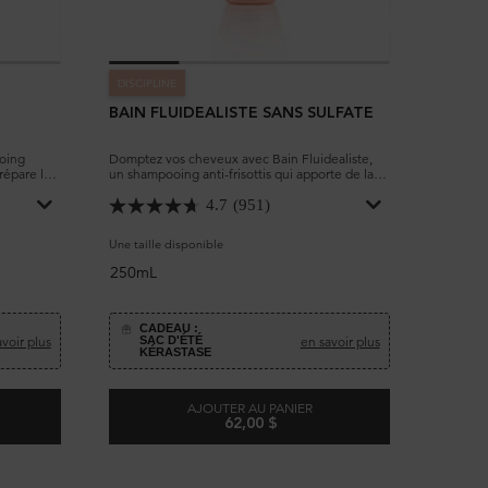
DISCIPLINE
BAIN FLUIDEALISTE SANS SULFATE
ooing
Domptez vos cheveux avec Bain Fluidealiste,
répare les
un shampooing anti-frisottis qui apporte de la
, le
discipline et de la fluidité aux cheveux rebelles.
4.7
(951)
Une taille disponible
250mL
CADEAU :
voir plus
en savoir plus
SAC D'ÉTÉ
KÉRASTASE
AJOUTER AU PANIER
62,00 $
N APRÈS-SOLEIL
BAIN FLUIDEALISTE SANS SULFATE