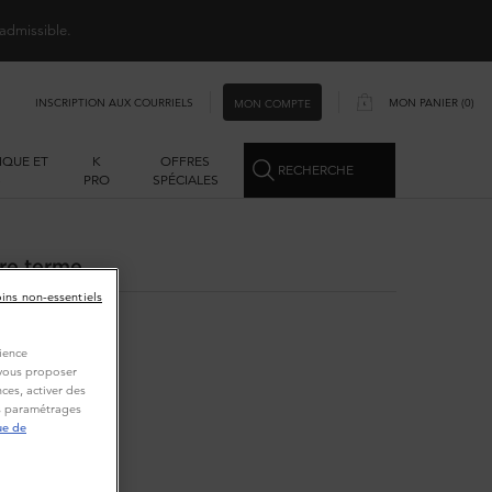
 admissible.
INSCRIPTION AUX COURRIELS
MON PANIER
0
MON COMPTE
0 PRODUCT IN CART
IQUE ET
K
OFFRES
RECHERCHE
S
PRO
SPÉCIALES
re terme.
oins non-essentiels
ience
t vous proposer
ces, activer des
es paramétrages
ue de