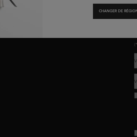
Offres Exclusives
Test Diagnostique
CHANGER DE RÉGION
R
(
V
V