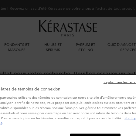
itée ! Recevez un sac d'été Kérastase de votre choix à l'achat de tout produit
FONDANTS ET
HUILES ET
PARFUM ET
QUIZ DIAGNOST
MASQUES
SÉRUMS
STYLING
SERVICE
ltat pour votre recherche. Veuillez essayer un aut
Rejeter tous les tém
ètres de témoins de connexion
partenaires utilisons des témoins de connexion sur notre site afin d’améliorer votre expér
d’analyser le trafic de notre site, vous proposer des publicités ciblées sur des sites tiers e
nalités disponibles sur les réseaux sociaux. Vous pouvez gérer à tout moment vos préféren
essentiels et vous renseigner davantage en lien avec notre utilisation de témoins dans l
 Pour en savoir plus sur les témoins, consultez notre politique de confidentialité.
Politiq
VOUS POURRIEZ AUSSI AIMER
té