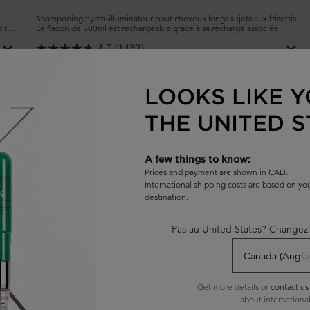
Shampooing hydra-illuminateur pour cheveux longs sujets aux frisottis.
aire
Le flacon de 500ml est rechargeable grâce à sa recharge associée.
ti-
4.7
(1430)
Choix de Taille
LOOKS LIKE Y
THE UNITED S
AJOUTER AU PANIER
62,00 $
 ORIGINALE RECHARGEABLE
SHAMPOOING BAIN HYDRA-GLAZ
A few things to know:
Prices and payment are shown in CAD.
International shipping costs are based on y
destination.
Pas au United States? Changez 
Get more details or
contact us
about international