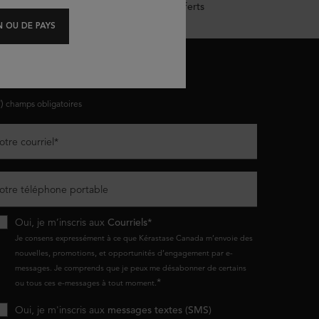
Échantillons offerts
 OU DE PAYS
ESTONS EN CONTACT
*)
champs obligatoires
otre courriel
*
otre téléphone portable
Oui, je m’inscris aux
Courriels*
Je consens expressément à ce que Kérastase Canada m’envoie des
nouvelles, promotions, et opportunités d’engagement par e-
messages. Je comprends que je peux me désabonner de certains
*
ou tous ces e-messages à tout moment.
Oui, je m'inscris aux
messages textes (SMS)