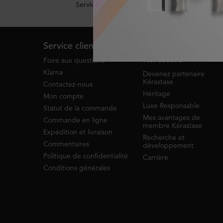
Service de clavardage
Footer navigation
Service client
À propos de
Kérastase
Foire aux questions
Klarna
Devenez partenaire
Kérastase
Contactez-nous
Héritage
Mon compte
Luxe Responsable
Statut de la commande
Mes avantages de
Commande en ligne
membre Kérastase
Expédition et livraison
Recherche et
Commentaires
développement
Politique de confidentialité
Carrière
Conditions générales