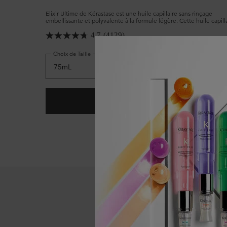
Elixir Ultime de Kérastase est une huile capillaire sans rinçage
embellissante et polyvalente à la formule légère. Cette huile capill
emblématique, désormais rechargeable, possède des propriétés an
frisottis avancées qui protègent tous les types de cheveux et leur
4.7
(4129)
confèrent douceur et brillance.
Choix de Taille
AJOUTER AU PANIER
97,00 $
HUILE CAPILLAIRE L’HUILE