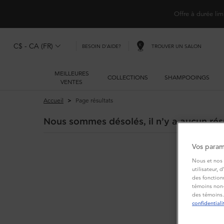
Offre à durée lim
C$ - CA (FR)
TROUVER UN SALON
BESOIN D'AIDE?
MEILLEURES
COLLECTIONS
SHAMPOOINGS
VENTES
Main content
Accueil
Page résultats
Nous sommes désolés, il n’y a aucun résu
Vos param
Nous et nos 
utilisateur, 
des fonction
témoins non-
des témoins.
confidentiali