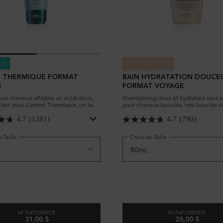
NCE
CURL MANIFESTO
 THERMIQUE FORMAT
BAIN HYDRATATION DOUCE
E
FORMAT VOYAGE
os cheveux affaiblis un éclat doux,
Shampooing doux et hydratant sans s
rillant avec Ciment Thermique, un lait
pour cheveux bouclés, très bouclés et 
 sans rinçage qui protège les cheveux
Convient à tous les types de cheveux
Nettoie en douceur le cuir chevelu et
4.7
(1281)
4.7
(790)
cheveux sans enlever les huiles natur
hydrate intensément les boucles.
 Taille
Choix de Taille
M'INFORMER
M'INFORMER
31,00 $
26,00 $