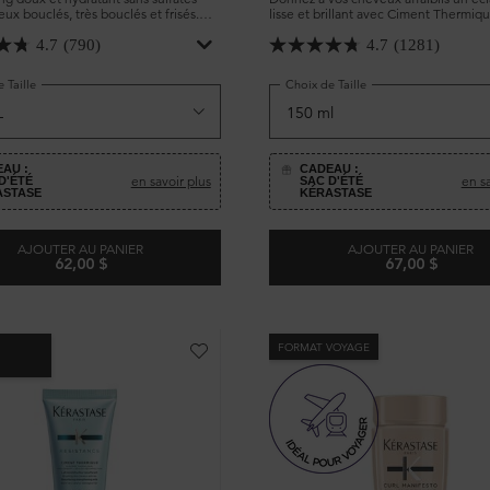
ux bouclés, très bouclés et frisés.
lisse et brillant avec Ciment Thermique
 tous les types de cheveux bouclés.
fortifiant sans rinçage qui protège le
 douceur le cuir chevelu et les
abîmés.
4.7
(790)
4.7
(1281)
ns enlever les huiles naturelles et
tensément les boucles.
 Taille
Choix de Taille
AU :
CADEAU :
en savoir plus
en sa
D'ÉTÉ
SAC D'ÉTÉ
ASTASE
KÉRASTASE
AJOUTER AU PANIER
AJOUTER AU PANIER
62,00 $
67,00 $
CURL MANIFESTO BAIN HYDRATATION DOUCEUR
RÉSISTANC
FORMAT VOYAGE