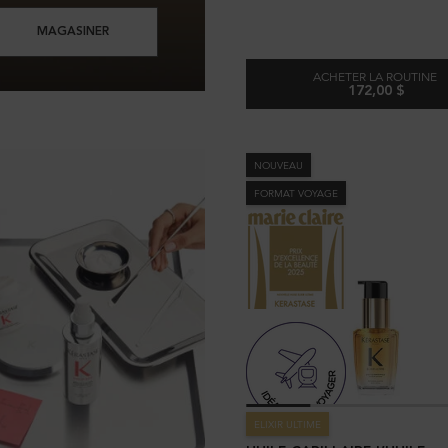
MAGASINER
ACHETER LA ROUTINE
172,00 $
 RECHARGEABLE
L'HUILE OR
NOUVEAU
FORMAT VOYAGE
ELIXIR ULTIME