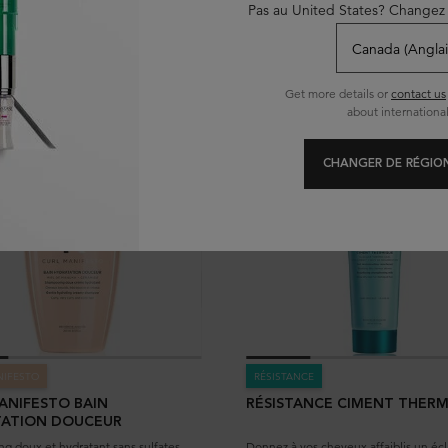
Pas au United States? Changez 
AJOUTER AU PANIER
AJOUTER AU PANIER
98,00 $
89,00 $
 500ML
SHAMPOOING BAIN HYDRA-GLAZE
SHAMPOOIN
Get more details or
contact us
about international
MEILLEUR
VENDEUR
CHANGER DE RÉGION
NIFESTO
RÉSISTANCE
ANIFESTO BAIN
RÉSISTANCE CIMENT THER
TATION DOUCEUR
g doux et hydratant sans sulfates
Donnez à vos cheveux affaiblis un écl