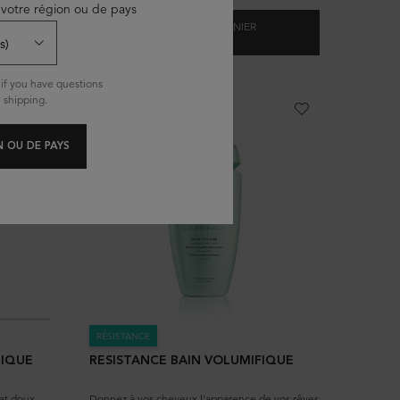
votre région ou de pays
AJOUTER AU PANIER
30,00 $
G BAIN HYDRA-GLAZE
SHAMPOOING BAIN HYDRA-GLAZE
if you have questions
 shipping.
 OU DE PAYS
RÉSISTANCE
MIQUE
RESISTANCE BAIN VOLUMIFIQUE
at doux,
Donnez à vos cheveux l'apparence de vos rêves