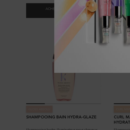
ACHETER LA ROUTINE
187,00 $
GLOSS ABSOLU : RECHARGE 500ML +
GLOSS ABSOLU
CURL MA
SHAMPOOING BAIN HYDRA-GLAZE
CURL M
HYDRA
Shampooing hydra-illuminateur pour cheveux
Shampooin