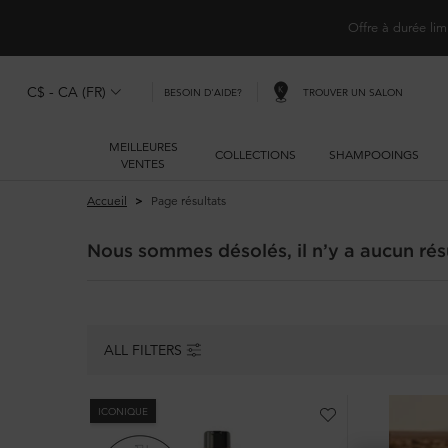
Offre à durée lim
C$ - CA (FR)
TROUVER UN SALON
BESOIN D'AIDE?
MEILLEURES
COLLECTIONS
SHAMPOOINGS
VENTES
Main content
Accueil
Page résultats
Nous sommes désolés, il n’y a aucun résu
ALL FILTERS
ALL FILTERS MENU
ICONIQUE