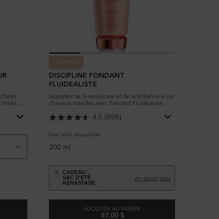
DISCIPLINE
UR
DISCIPLINE FONDANT
FLUIDEALISTE
ulfates
Apportez de la souplesse et de la brillance à vos
frisés.
cheveux rebelles avec Fondant Fluidéaliste, un
 bouclés.
après-shampooing lissant qui rend les cheveux
 les
doux.
4.5
(698)
elles et
Une taille disponible
200 ml
CADEAU :
en savoir plus
SAC D'ÉTÉ
KÉRASTASE
AJOUTER AU PANIER
67,00 $