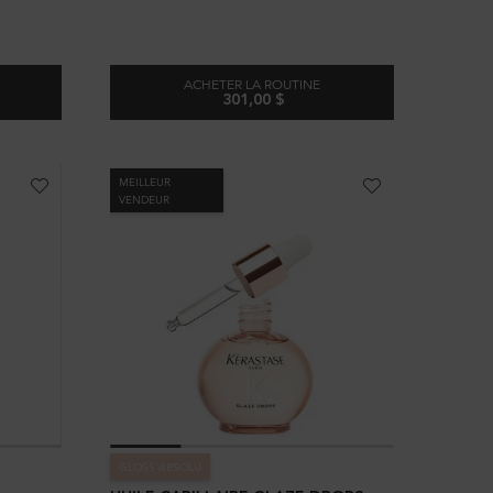
ACHETER LA ROUTINE
301,00 $
IGINALE AVEC RECHARGE
GLOSS CRÈME ROUTINE COMPLÈTE
MEILLEUR
VENDEUR
GLOSS ABSOLU