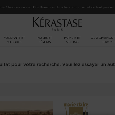
itée ! Recevez un sac d'été Kérastase de votre choix à l'achat de tout produit
FONDANTS ET
HUILES ET
PARFUM ET
QUIZ DIAGNOST
MASQUES
SÉRUMS
STYLING
SERVICE
ltat pour votre recherche. Veuillez essayer un aut