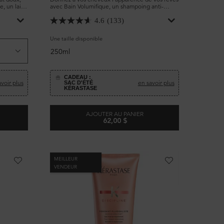
, un lait
avec Bain Volumifique, un shampoing anti-
s cheveux
frisottis avec un effet volumifiant et épaississant
pour cheveux fins.
4.6
(133)
Une taille disponible
250ml
CADEAU :
voir plus
en savoir plus
SAC D'ÉTÉ
KÉRASTASE
AJOUTER AU PANIER
62,00 $
E CIMENT THERMIQUE
RESISTANCE BAIN VOLUMIFIQUE
MEILLEUR
VENDEUR