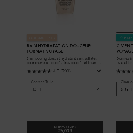
CURL MANIFESTO
RÉSISTA
BAIN HYDRATATION DOUCEUR
CIMENT
FORMAT VOYAGE
VOYAG
Shampooing doux et hydratant sans sulfates
Donnez à v
pour cheveux bouclés, très bouclés et frisés.
lisse et b
Convient à tous les types de cheveux bouclés.
fortifiant
Nettoie en douceur le cuir chevelu et les
abîmés.
4.7
(790)
cheveux sans enlever les huiles naturelles et
hydrate intensément les boucles.
Choix de Taille
Choix de
M'INFORMER
26,00 $