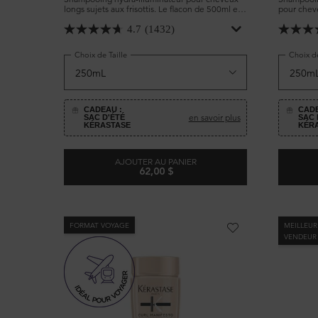
longs sujets aux frisottis. Le flacon de 500ml est
pour cheve
rechargeable grâce à sa recharge associée.
Convient à
Nettoie en
4.7
(1432)
cheveux sa
hydrate in
Choix de Taille
Choix de
CADEAU :
CADE
en savoir plus
SAC D'ÉTÉ
SAC 
KÉRASTASE
KÉR
AJOUTER AU PANIER
62,00 $
SHAMPOOING BAIN HYDRA-GLAZE
FORMAT VOYAGE
MEILLEUR
VENDEUR