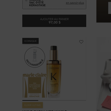
en savoir plus
SAC D'ÉTÉ
KÉRASTASE
AJOUTER AU PANIER
97,00 $
HUILE CAPILLAIRE L’HUILE ORIGINALE
ICONIQUE
ELIXIR ULTIME