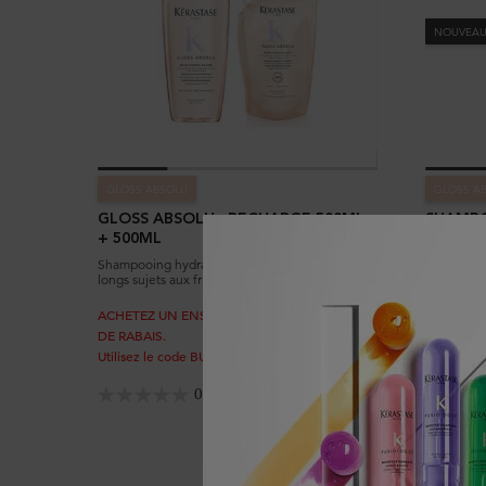
NOUVEA
GLOSS ABSOLU
GLOSS A
GLOSS ABSOLU : RECHARGE 500ML
SHAMPO
+ 500ML
Shampooing hydra-illuminateur pour cheveux
Shampooin
longs sujets aux frisottis. Le flacon de 500ml est
longs suje
rechargeable grâce à sa recharge associée.
rechargeab
ACHETEZ UN ENSEMBLE, OBTENEZ UN 10%
DE RABAIS.
Choix de
Utilisez le code BUNDLE à la caisse.
0.0
(0)
CADE
SAC 
KÉR