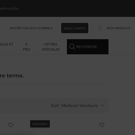
 admissible.
INSCRIPTION AUX COURRIELS
MON PANIER
0
MON COMPTE
0 PRODUCT IN CART
IQUE ET
K
OFFRES
RECHERCHE
S
PRO
SPÉCIALES
re terme.
Sort:
NOUVEAU