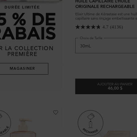
HUILE CAPILLAIRE L’HUILE
ORIGINALE RECHARGEABLE
DURÉE LIMITÉE
5 % DE
Elixir Ultime de Kérastase est une hui
capillaire sans rinçage embellissante 
polyvalente à la formule légère. Cette
RABAIS
capillaire emblématique, désormais
4.7
(4136)
rechargeable, possède des propriétés
frisottis avancées qui protègent tous 
Choix de Taille
de cheveux et leur confèrent douceu
brillance.
R LA COLLECTION
PREMIÈRE
MAGASINER
AJOUTER AU PANIER
46,00 $
 RECHARGEABLE
HUILE CAPI