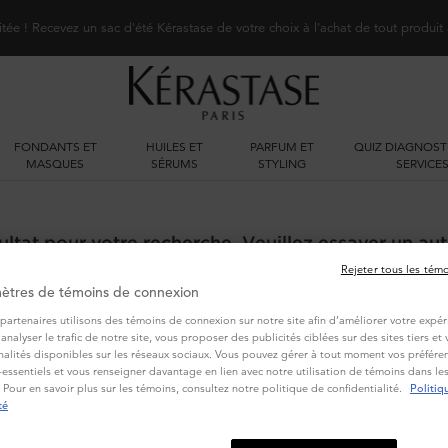
itée ! Recevez un sac d'été Kérastase de votre choix à l'achat de tout produit
FONDANTS ET
HUILES ET
PARFUM ET
QUIZ DIAGNOST
MASQUES
SÉRUMS
STYLING
SERVICE
ltat pour votre recherche. Veuillez essayer un aut
Rejeter tous les tém
ètres de témoins de connexion
partenaires utilisons des témoins de connexion sur notre site afin d’améliorer votre expér
d’analyser le trafic de notre site, vous proposer des publicités ciblées sur des sites tiers e
nalités disponibles sur les réseaux sociaux. Vous pouvez gérer à tout moment vos préféren
essentiels et vous renseigner davantage en lien avec notre utilisation de témoins dans l
 Pour en savoir plus sur les témoins, consultez notre politique de confidentialité.
Politiq
VOUS POURRIEZ AUSSI AIMER
té