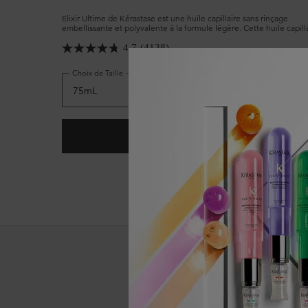
Elixir Ultime de Kérastase est une huile capillaire sans rinçage
embellissante et polyvalente à la formule légère. Cette huile capill
emblématique, désormais rechargeable, possède des propriétés an
frisottis avancées qui protègent tous les types de cheveux et leur
4.7
(4138)
confèrent douceur et brillance.
Choix de Taille
AJOUTER AU PANIER
97,00 $
HUILE CAPILLAIRE L’HUILE