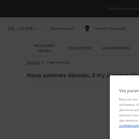
Offre à durée lim
C$ - CA (FR)
TROUVER UN SALON
BESOIN D'AIDE?
MEILLEURES
COLLECTIONS
SHAMPOOINGS
VENTES
Main content
Accueil
Page résultats
Nous sommes désolés, il n’y a aucun résu
Vos param
Nous et nos 
utilisateur, 
des fonction
témoins non-
des témoins.
confidentiali