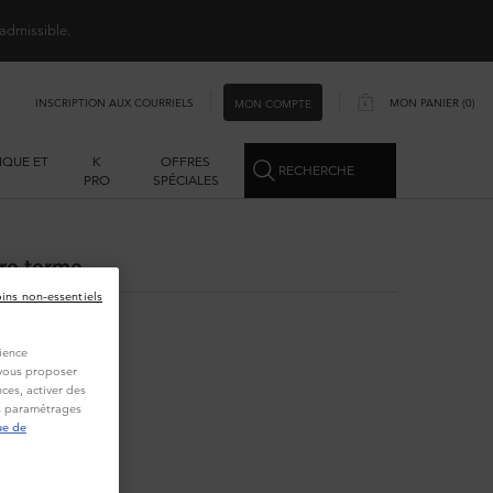
 admissible.
INSCRIPTION AUX COURRIELS
MON PANIER
0
MON COMPTE
0 PRODUCT IN CART
IQUE ET
K
OFFRES
RECHERCHE
S
PRO
SPÉCIALES
re terme.
oins non-essentiels
ience
t vous proposer
ces, activer des
es paramétrages
ue de