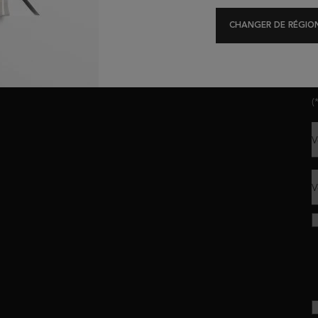
Offres Exclusives
Test Diagnostique
CHANGER DE RÉGION
R
(
V
V