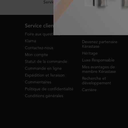
Service de clavardage
Footer navigation
Service client
À propos de
Kérastase
Foire aux questions
Klarna
Devenez partenaire
Kérastase
Contactez-nous
Héritage
Mon compte
Luxe Responsable
Statut de la commande
Mes avantages de
Commande en ligne
membre Kérastase
Expédition et livraison
Recherche et
Commentaires
développement
Politique de confidentialité
Carrière
Conditions générales