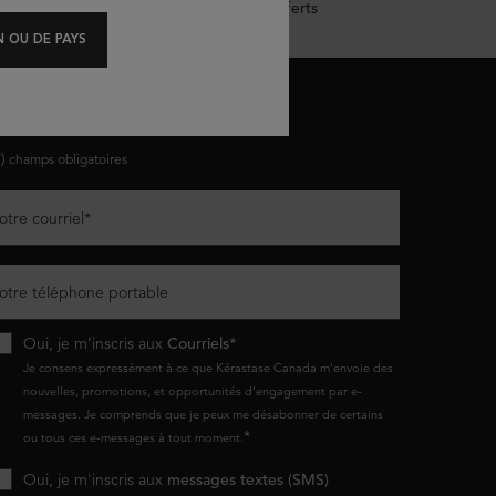
Échantillons offerts
 OU DE PAYS
ESTONS EN CONTACT
*)
champs obligatoires
otre courriel
*
otre téléphone portable
Oui, je m’inscris aux
Courriels*
Je consens expressément à ce que Kérastase Canada m’envoie des
nouvelles, promotions, et opportunités d’engagement par e-
messages. Je comprends que je peux me désabonner de certains
*
ou tous ces e-messages à tout moment.
Oui, je m'inscris aux
messages textes (SMS)