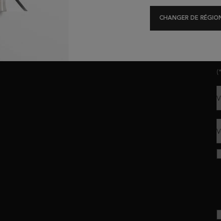
Offres Exclusives
Test Diagnostique
CHANGER DE RÉGION
R
(
V
V