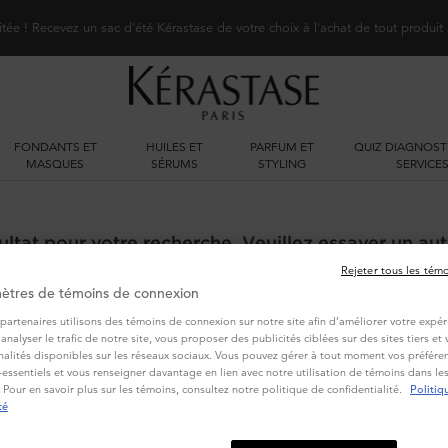
itée ! Recevez un sac d'été Kérastase de votre choix à l'achat de tout produit
FONDANTS ET
HUILES ET
PARFUM ET
QUIZ DIAGNOST
MASQUES
SÉRUMS
STYLING
SERVICE
ltat pour votre recherche. Veuillez essayer un aut
Rejeter tous les tém
ètres de témoins de connexion
partenaires utilisons des témoins de connexion sur notre site afin d’améliorer votre expér
d’analyser le trafic de notre site, vous proposer des publicités ciblées sur des sites tiers e
nalités disponibles sur les réseaux sociaux. Vous pouvez gérer à tout moment vos préféren
essentiels et vous renseigner davantage en lien avec notre utilisation de témoins dans l
 Pour en savoir plus sur les témoins, consultez notre politique de confidentialité.
Politiq
VOUS POURRIEZ AUSSI AIMER
té