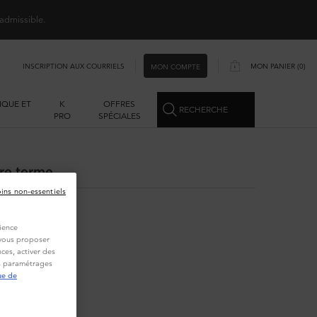
 admissible.
INSCRIPTION AUX COURRIELS
MON PANIER
0
MON COMPTE
0 PRODUCT IN CART
IQUE ET
K
OFFRES
RECHERCHE
S
PRO
SPÉCIALES
re terme.
oins non-essentiels
ience
t vous proposer
ces, activer des
es paramétrages
ue de