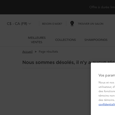
Offre à durée lim
C$ - CA (FR)
TROUVER UN SALON
BESOIN D'AIDE?
MEILLEURES
COLLECTIONS
SHAMPOOINGS
VENTES
Main content
Accueil
Page résultats
Nous sommes désolés, il n’y a aucun résu
Vos param
Nous et nos 
utilisateur, 
des fonction
témoins non-
des témoins.
confidentiali