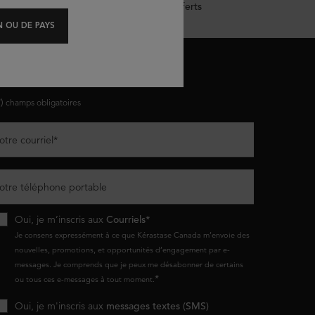
Échantillons offerts
 OU DE PAYS
ESTONS EN CONTACT
*)
champs obligatoires
otre courriel
*
otre téléphone portable
Oui, je m’inscris aux
Courriels*
Je consens expressément à ce que Kérastase Canada m’envoie des
nouvelles, promotions, et opportunités d’engagement par e-
messages. Je comprends que je peux me désabonner de certains
*
ou tous ces e-messages à tout moment.
Oui, je m'inscris aux
messages textes (SMS)