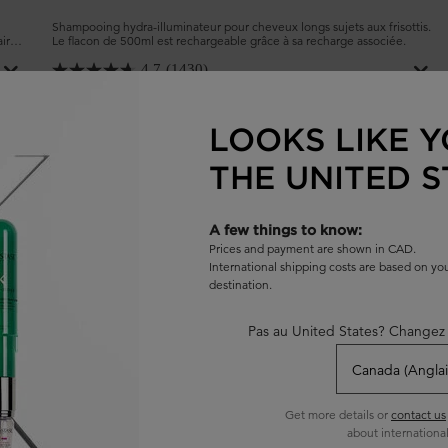
Shampooing hydra-illuminateur pour cheveux longs sujets aux frisottis.
aire
Le flacon de 500ml est rechargeable grâce à sa recharge associée.
ti-
4.7
(1430)
Choix de Taille
LOOKS LIKE Y
THE UNITED S
AJOUTER AU PANIER
62,00 $
 ORIGINALE RECHARGEABLE
SHAMPOOING BAIN HYDRA-GLAZ
A few things to know:
Prices and payment are shown in CAD.
International shipping costs are based on y
destination.
Pas au United States? Changez 
Get more details or
contact us
about international