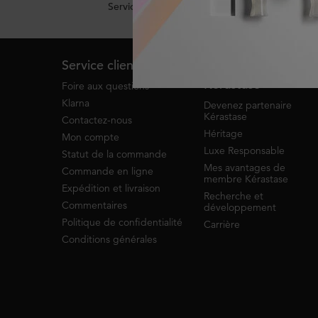
Service de clavardage
Footer navigation
Service client
À propos de
Kérastase
Foire aux questions
Klarna
Devenez partenaire
Kérastase
Contactez-nous
Héritage
Mon compte
Luxe Responsable
Statut de la commande
Mes avantages de
Commande en ligne
membre Kérastase
Expédition et livraison
Recherche et
Commentaires
développement
Politique de confidentialité
Carrière
Conditions générales