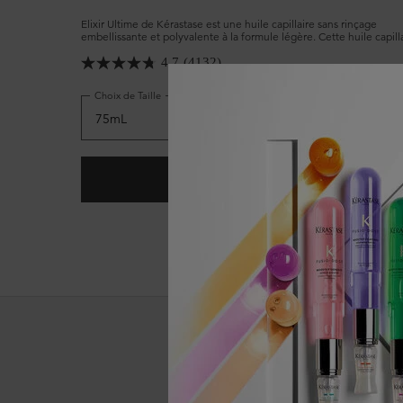
Elixir Ultime de Kérastase est une huile capillaire sans rinçage
embellissante et polyvalente à la formule légère. Cette huile capill
emblématique, désormais rechargeable, possède des propriétés an
frisottis avancées qui protègent tous les types de cheveux et leur
4.7
(4132)
confèrent douceur et brillance.
Choix de Taille
AJOUTER AU PANIER
97,00 $
HUILE CAPILLAIRE L’HUILE