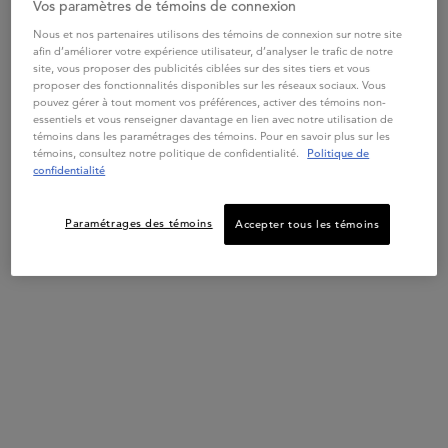
ELIXIR ULTIME
PREMIÈRE
PREMIÈRE
Vos paramètres de témoins de connexion
HUILE
SHAMPOOING
MASQUE
Nous et nos partenaires utilisons des témoins de connexion sur notre site
CAPILLAIRE
BAIN
FILLER
afin d’améliorer votre expérience utilisateur, d’analyser le trafic de notre
L’HUILE
DÉCALCIFIANT
RÉPARATEUR
site, vous proposer des publicités ciblées sur des sites tiers et vous
Get more details or
contact us
if you have questions
Elixir Ultime de
Une formule sans
Masque capillaire
ORIGINALE
RÉPARATEUR
POUR CHEVEUX
proposer des fonctionnalités disponibles sur les réseaux sociaux. Vous
Kérastase est une
sulfate qui nettoie
réparateur anti-casse
about international shipping.
huile capillaire sans
en douceur le cuir
pour cheveux
pouvez gérer à tout moment vos préférences, activer des témoins non-
RECHARGEABLE
rinçage
chevelu et les
abîmés et poreux.
essentiels et vous renseigner davantage en lien avec notre utilisation de
embellissante et
cheveux pour tous
4.7
(4144)
4.7
(1966)
4.8
(1048)
témoins dans les paramétrages des témoins. Pour en savoir plus sur les
polyvalente à la
les types de
CHANGER DE RÉGION OU DE PAYS
témoins, consultez notre politique de confidentialité.
Politique de
formule légère.
cheveux abîmés.
Choix de Taille
Choix de Taille
Choix de Taille
Cette huile capillaire
confidentialité
emblématique,
désormais
rechargeable,
Paramétrages des témoins
Accepter tous les témoins
possède des
propriétés anti-
AJOUTER AU
AJOUTER AU
frisottis avancées qui
AJOUTER AU
PANIER
PANIER
protègent tous les
PANIER
Old price
New price
62,00 $
Old price
New price
100,00 $
types de cheveux et
97,00 $
52,70 $
85,00 $
leur confèrent
HUILE CAPILLAIRE L’HUILE ORIGINALE RECHARGEABLE
SHAMPOOING BAIN DÉCALCIFIANT 
MASQUE FIL
douceur et brillance.