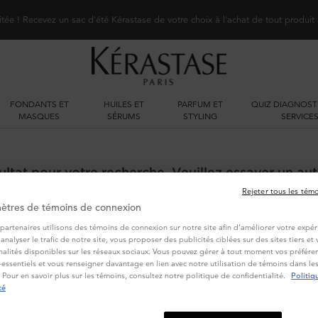
itée ! Recevez un sac d'été Kérastase de votre choix à l'achat de tout produit
FONDANTS ET
HUILES ET
PARFUM ET
QUIZ DIAGNOST
MASQUES
SÉRUMS
STYLING
SERVICE
ltat pour votre recherche. Veuillez essayer un aut
Rejeter tous les tém
ètres de témoins de connexion
partenaires utilisons des témoins de connexion sur notre site afin d’améliorer votre expér
d’analyser le trafic de notre site, vous proposer des publicités ciblées sur des sites tiers e
nalités disponibles sur les réseaux sociaux. Vous pouvez gérer à tout moment vos préféren
essentiels et vous renseigner davantage en lien avec notre utilisation de témoins dans l
 Pour en savoir plus sur les témoins, consultez notre politique de confidentialité.
Politiq
VOUS POURRIEZ AUSSI AIMER
té