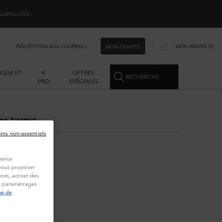
 admissible.
INSCRIPTION AUX COURRIELS
MON PANIER
0
MON COMPTE
0 PRODUCT IN CART
IQUE ET
K
OFFRES
RECHERCHE
S
PRO
SPÉCIALES
re terme.
oins non-essentiels
ience
t vous proposer
ces, activer des
es paramétrages
ue de