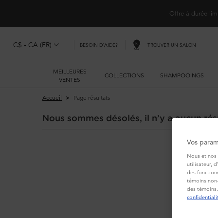
Offre à durée lim
C$ - CA (FR)
TROUVER UN SALON
BESOIN D'AIDE?
MEILLEURES
COLLECTIONS
SHAMPOOINGS
VENTES
Main content
Accueil
Page résultats
Nous sommes désolés, il n’y a aucun résu
Vos param
Nous et nos 
utilisateur, 
des fonction
témoins non-
des témoins.
confidentiali