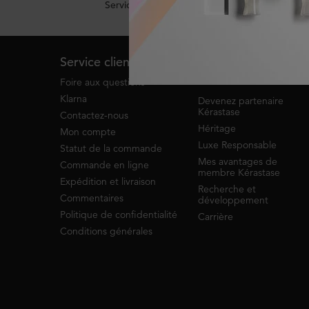
Service de clavardage
Footer navigation
Service client
À propos de
Kérastase
Foire aux questions
Klarna
Devenez partenaire
Kérastase
Contactez-nous
Héritage
Mon compte
Luxe Responsable
Statut de la commande
Mes avantages de
Commande en ligne
membre Kérastase
Expédition et livraison
Recherche et
Commentaires
développement
Politique de confidentialité
Carrière
Conditions générales