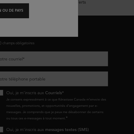
Échantillons offerts
 OU DE PAYS
ESTONS EN CONTACT
*)
champs obligatoires
otre courriel
*
otre téléphone portable
Oui, je m’inscris aux
Courriels*
Je consens expressément à ce que Kérastase Canada m’envoie des
nouvelles, promotions, et opportunités d’engagement par e-
messages. Je comprends que je peux me désabonner de certains
*
ou tous ces e-messages à tout moment.
Oui, je m'inscris aux
messages textes (SMS)