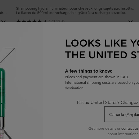
Shampooing hydra-illuminateur pour cheveux longs sujets aux frisottis.
aire
Le flacon de 500ml est rechargeable grâce à sa recharge associée.
ti-
4.7
(1433)
Choix de Taille
LOOKS LIKE Y
THE UNITED S
AJOUTER AU PANIER
62,00 $
 ORIGINALE RECHARGEABLE
SHAMPOOING BAIN HYDRA-GLAZ
A few things to know:
Prices and payment are shown in CAD.
International shipping costs are based on y
destination.
Pas au United States? Changez 
Get more details or
contact us
about international