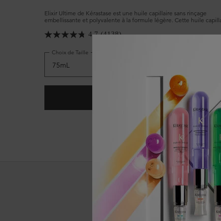
Elixir Ultime de Kérastase est une huile capillaire sans rinçage
embellissante et polyvalente à la formule légère. Cette huile capill
emblématique, désormais rechargeable, possède des propriétés an
frisottis avancées qui protègent tous les types de cheveux et leur
4.7
(4138)
confèrent douceur et brillance.
Choix de Taille
AJOUTER AU PANIER
97,00 $
HUILE CAPILLAIRE L’HUILE