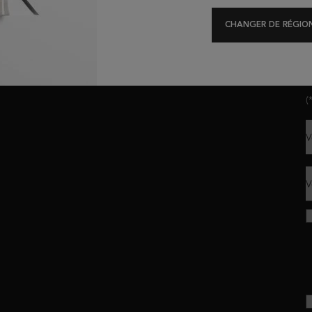
Offres Exclusives
Test Diagnostique
CHANGER DE RÉGION
R
(
V
V