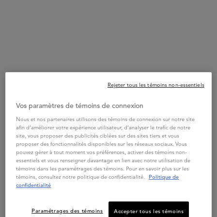
DÈS 2 PRODUITS FORMAT
STANDARD
MAGASINER
M'INFORMER
31,00 $
Rejeter tous les témoins non-essentiels
WHEN THE CIMENT THERMIQUE FORMAT VOYAGE IS A
Vos paramètres de témoins de connexion
DISCONTINUED
Nous et nos partenaires utilisons des témoins de connexion sur notre site
afin d’améliorer votre expérience utilisateur, d’analyser le trafic de notre
site, vous proposer des publicités ciblées sur des sites tiers et vous
proposer des fonctionnalités disponibles sur les réseaux sociaux. Vous
pouvez gérer à tout moment vos préférences, activer des témoins non-
essentiels et vous renseigner davantage en lien avec notre utilisation de
témoins dans les paramétrages des témoins. Pour en savoir plus sur les
témoins, consultez notre politique de confidentialité.
Politique de
confidentialité
CHROMA ABSOLU
CHROMA ABSOLU MASQUE
Paramétrages des témoins
Accepter tous les témoins
VERT CHROMA
CHROMA ABSOLU BAIN