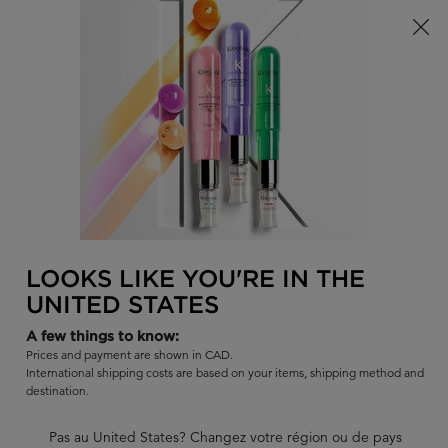
Offre à durée limitée ! Recevez un sac d'été Kérastase de votre
choix à l'achat de tout produit admissible.
0
TROUVER
MON
0 PR
PANI
UN
Je recherche...
SALON
Rech
Main content
DISCONTINUED PRODUCTS
Discontinued Products
We may not be able to bring these much-loved hair products
LOOKS LIKE YOU'RE IN THE
back, but click and learn what new or similar hair product we
UNITED STATES
recommend you try.
A few things to know:
Prices and payment are shown in CAD.
DISCONTINUED PRODUCTS
International shipping costs are based on your items, shipping method and
destination.
Sort:
AFFINER
FILTERS MENU
Pas au United States? Changez votre région ou de pays