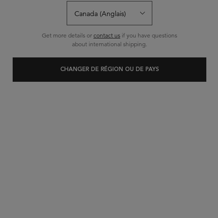
Get more details or
contact us
if you have questions
MEILLEUR
about international shipping.
VENDEUR
CHANGER DE RÉGION OU DE PAYS
RÉSISTANCE
CIMENT THERMIQUE
FORMAT VOYAGE
VIVEZ L'ÉTÉ
Donnez à vos cheveux affaiblis un
TOUT EN STYLE
éclat doux, lisse et brillant avec
Ciment Thermique, un lait fortifiant
sans rinçage qui protège les
4.7
(1281)
RECEVEZ UN SAC
cheveux abîmés.
KÉRASTASE ÉDITION
Choix de Taille
LIMITÉE