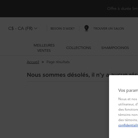
Offre à durée lim
C$ - CA (FR)
TROUVER UN SALON
BESOIN D'AIDE?
MEILLEURES
COLLECTIONS
SHAMPOOINGS
VENTES
Main content
Accueil
Page résultats
Nous sommes désolés, il n’y a aucun résu
Vos param
Nous et nos 
utilisateur, 
des fonction
témoins non-
des témoins.
confidentiali