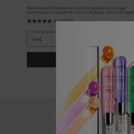
Elixir Ultime de Kérastase est une huile capillaire sans rinçage
embellissante et polyvalente à la formule légère. Cette huile capill
emblématique, désormais rechargeable, possède des propriétés an
frisottis avancées qui protègent tous les types de cheveux et leur
4.7
(4136)
confèrent douceur et brillance.
Choix de Taille
AJOUTER AU PANIER
97,00 $
HUILE CAPILLAIRE L’HUILE