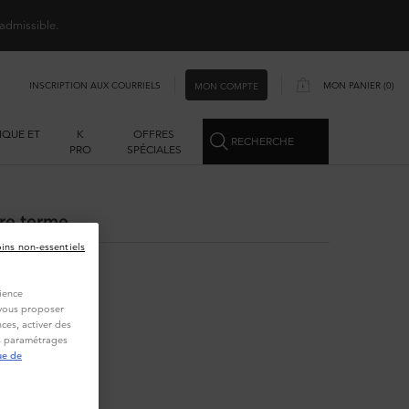
 admissible.
INSCRIPTION AUX COURRIELS
MON PANIER
0
MON COMPTE
0 PRODUCT IN CART
IQUE ET
K
OFFRES
RECHERCHE
S
PRO
SPÉCIALES
re terme.
oins non-essentiels
ience
t vous proposer
ces, activer des
es paramétrages
ue de