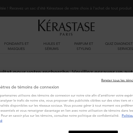
itée ! Recevez un sac d'été Kérastase de votre choix à l'achat de tout produit
FONDANTS ET
HUILES ET
PARFUM ET
QUIZ DIAGNOST
MASQUES
SÉRUMS
STYLING
SERVICE
ltat pour votre recherche. Veuillez essayer un aut
Rejeter tous les tém
ètres de témoins de connexion
partenaires utilisons des témoins de connexion sur notre site afin d’améliorer votre expér
d’analyser le trafic de notre site, vous proposer des publicités ciblées sur des sites tiers e
nalités disponibles sur les réseaux sociaux. Vous pouvez gérer à tout moment vos préféren
essentiels et vous renseigner davantage en lien avec notre utilisation de témoins dans l
 Pour en savoir plus sur les témoins, consultez notre politique de confidentialité.
Politiq
VOUS POURRIEZ AUSSI AIMER
té