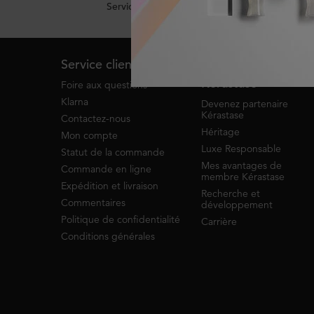
Service de clavardage
Footer navigation
Service client
À propos de
Kérastase
Foire aux questions
Klarna
Devenez partenaire
Kérastase
Contactez-nous
Héritage
Mon compte
Luxe Responsable
Statut de la commande
Mes avantages de
Commande en ligne
membre Kérastase
Expédition et livraison
Recherche et
Commentaires
développement
Politique de confidentialité
Carrière
Conditions générales