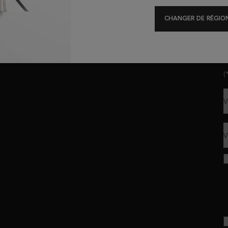
Offres Exclusives
Test Diagnostique
CHANGER DE RÉGION
R
(
V
V