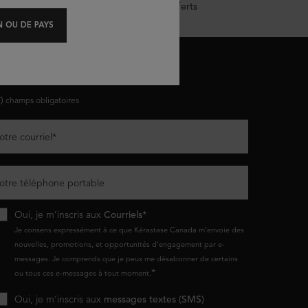
Échantillons offerts
 OU DE PAYS
ESTONS EN CONTACT
*)
champs obligatoires
otre courriel
*
otre téléphone portable
Oui, je m’inscris aux
Courriels*
Je consens expressément à ce que Kérastase Canada m’envoie des
nouvelles, promotions, et opportunités d’engagement par e-
messages. Je comprends que je peux me désabonner de certains
*
ou tous ces e-messages à tout moment.
Oui, je m'inscris aux
messages textes (SMS)