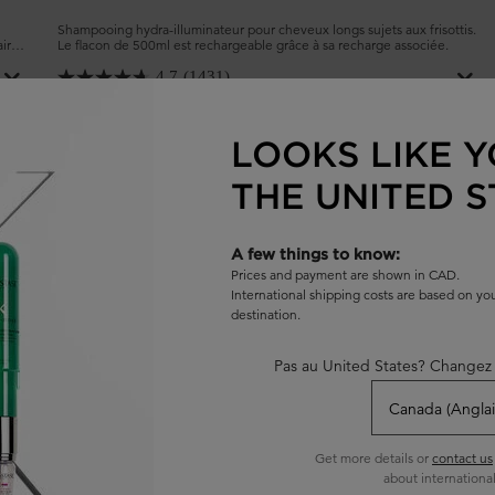
Shampooing hydra-illuminateur pour cheveux longs sujets aux frisottis.
aire
Le flacon de 500ml est rechargeable grâce à sa recharge associée.
ti-
4.7
(1431)
Choix de Taille
LOOKS LIKE Y
THE UNITED S
AJOUTER AU PANIER
62,00 $
 ORIGINALE RECHARGEABLE
SHAMPOOING BAIN HYDRA-GLAZ
A few things to know:
Prices and payment are shown in CAD.
International shipping costs are based on y
destination.
Pas au United States? Changez 
Get more details or
contact us
about international