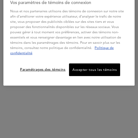
Vos paramètres de témoins de connexion
5.0
(2)
2.0
(2)
Nous et nos partenaires utilisons des témoins de connexion sur notre site
afin d’améliorer votre expérience utilisateur, d’analyser le trafic de notre
site, vous proposer des publicités ciblées sur des sites tiers et vous
proposer des fonctionnalités disponibles sur les réseaux sociaux. Vous
pouvez gérer à tout moment vos préférences, activer des témoins non-
essentiels et vous renseigner davantage en lien avec notre utilisation de
ACHETER LA ROUTINE
ACHETER LA ROUTINE
témoins dans les paramétrages des témoins. Pour en savoir plus sur les
291,00 $
196,00 $
témoins, consultez notre politique de confidentialité.
Politique de
ROUTINE GENESIS ANTI-CHUTE CAUSÉE PAR LA CASSE
ROUTINE FORTIFIA
confidentialité
MEILLEUR
VENDEUR
Paramétrages des témoins
Accepter tous les témoins
ICONIQUE
GENESIS
GENESIS SÉRUM ANTI-
CASSE FORTIFIANT