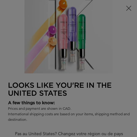
Offre à durée limitée ! Recevez un sac d'été Kérastase de votre
choix à l'achat de tout produit admissible.
0
TROUVER
MON
0 PR
PANI
UN
Je recherche...
SALON
Rech
Main content
RETOUR
RÉGIMEN
GENESIS - ANTI-CASSE
GLO
RÉGIMEN
LOOKS LIKE YOU'RE IN THE
Sort:
AFFINER
FILTERS MENU
UNITED STATES
A few things to know:
Prices and payment are shown in CAD.
International shipping costs are based on your items, shipping method and
destination.
10% DE
RABAIS
Pas au United States? Changez votre région ou de pays