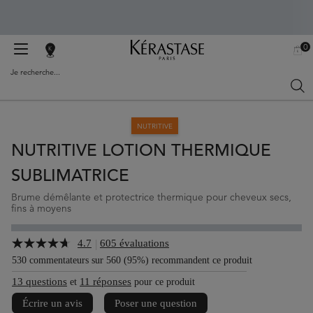
0
TROUVER
MON
0 PR
PANI
UN
Je recherche...
SALON
Rech
Main content
NUTRITIVE
NUTRITIVE LOTION THERMIQUE
SUBLIMATRICE
Brume démêlante et protectrice thermique pour cheveux secs,
fins à moyens
|
4.7
605 évaluations
530 commentateurs sur 560 (95%) recommandent ce produit
13 questions
11 réponses
et
pour ce produit
Écrire un avis
Poser une question