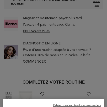
L'ACHAT DE 2 PRODUITS DE FORMAT STANDARD
savoir
ÉLIGIBLES
plus
Magasinez maintenant, payez plus tard.
Payez en 4 paiements avec Klarna.
EN SAVOIR PLUS
DIAGNOSTIC EN LIGNE
Envie d'une routine adaptée à vos cheveux ?
Obtenez 10% de rabais et un cadeau à la fin.
COMMENCER
PDP Slot 1 Section
COMPLÉTEZ VOTRE ROUTINE
Rejeter tous les témoins non-essentiels