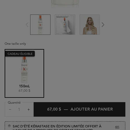
One taille only
CADEAU ÉLIGIBLE
Selected
, 1 of 1
150mL
67,00 $
Quantité
−
+
67,00 $
―
AJOUTER AU PANIER
NUTRIT
SAC D'ÉTÉ KÉRASTASE EN ÉDITION LIMITÉE OFFERT À
en