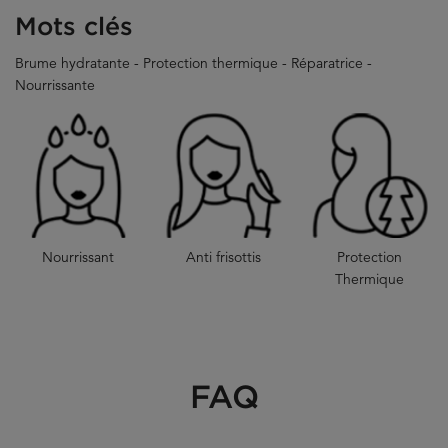
Mots clés
Brume hydratante - Protection thermique - Réparatrice -
Nourrissante
Nourrissant
Anti frisottis
Protection
Thermique
FAQ
PDP Section Video Slot
PDP Slot 3 Section
PDP Section FAQ