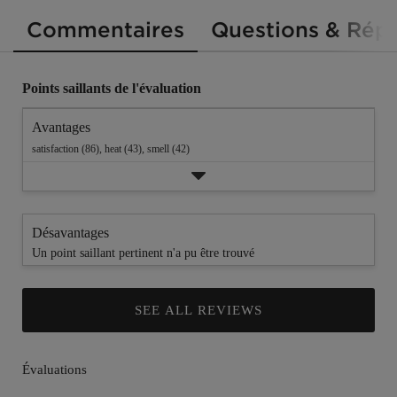
Commentaires
Questions & Rép
Points saillants de l'évaluation
Avantages
satisfaction (86),
heat (43),
smell (42)
Désavantages
Un point saillant pertinent n'a pu être trouvé
SEE ALL REVIEWS
Click
to
go
to
all