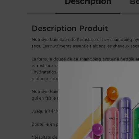
Description
Bé
Description Produit
Nutritive Bain Satin de Kérastase est un shampoing h
secs. Les nutriments essentiels aident les cheveux secs 
La formule douce de ce shampoing protéiné nettoie e
et restaure le volume et le lustre des cheveux tout en 
l’hydratation et en adoucissant la chevelure. Ce shampo
renforce les cheveux pour combattre la déshydratation
Nutritive Bain Satin a une texture en gel crémeux blanc
qui en fait le meilleur shampoing hydratant pour cheve
Jusqu'à +44%* d'hydratation immédiate et 72h de nutr
Bouteille en plastique recyclé à 95%.
*Résultats des tests instrumentaux après l'application 