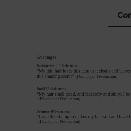
PDP Reviews
Co
Avantages
List
of
satisfaction
Satisfaction
112 évaluations
Avantages
112
Review
“
My thin hair loves this item as it cleans and leaves
évaluations
snippet.
Highlights
this amazing scent!
”
(Développer l'évaluation)
Click
here
smell
Smell
56 évaluations
for
56
Review
“
My hair smell good, and feel softy and shi
full
évaluations
snippet.
review
(Développer l'évaluation)
Click
here
softness
Softness
49 évaluations
for
49
Review
“
Love this shampoo makes my hair soft and have be
full
évaluations
snippet.
(Développer l'évaluation)
review
Click
here