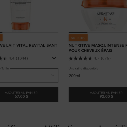
E
NUTRITIVE
VE LAIT VITAL REVITALISANT
NUTRITIVE MASQUINTENSE 
POUR CHEVEUX ÉPAIS
4.4
(1344)
4.7
(876)
 Taille
Une taille disponible
200mL
AJOUTER AU PANIER
AJOUTER AU PANIER
67,00 $
92,00 $
EVEUX FINS
NUTRITIVE LAIT VITAL REVITALISANT
NUTRITIVE 