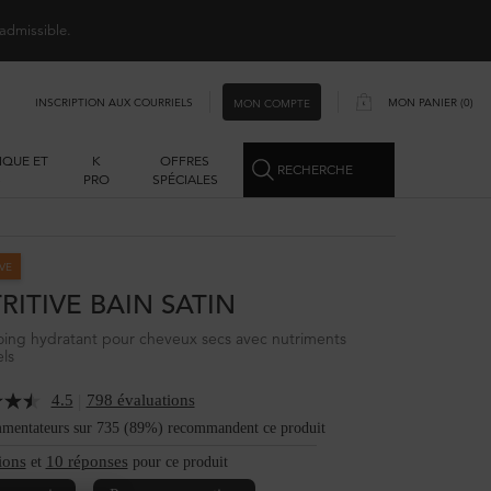
 admissible.
INSCRIPTION AUX COURRIELS
MON PANIER
0
MON COMPTE
0 PRODUCT IN CART
IQUE ET
K
OFFRES
RECHERCHE
S
PRO
SPÉCIALES
VE
RITIVE BAIN SATIN
ng hydratant pour cheveux secs avec nutriments
els
|
4.5
798 évaluations
mentateurs sur 735 (89%) recommandent ce produit
ions
10 réponses
et
pour ce produit