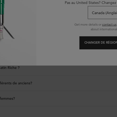
Pas au United States? Changez 
FAQ
Get more details or
contact us
about international
CHANGER DE RÉGION
Satin Riche ?
fférents de anciens?
x femmes?