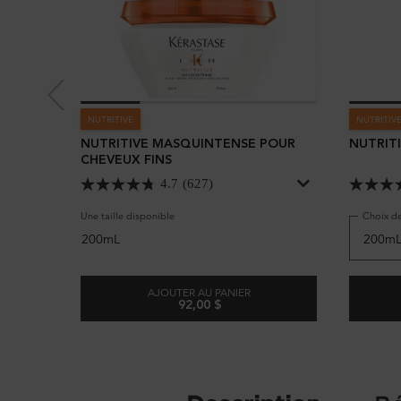
NUTRITIVE
NUTRITIV
NUTRITIVE MASQUINTENSE POUR
NUTRITI
CHEVEUX FINS
4.7
(627)
Une taille disponible
Choix de
200mL
AJOUTER AU PANIER
92,00 $
NUTRITIVE MASQUINTENSE POUR CH
PDP Tabs