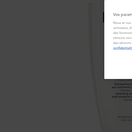
Vos param
Nous et nos 
utilisateur, 
des fonction
témoins non-
des témoins.
confidentiali