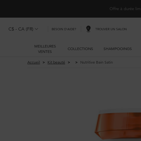
Offre à durée lim
C$ - CA (FR)
TROUVER UN SALON
BESOIN D'AIDE?
MEILLEURES
COLLECTIONS
SHAMPOOINGS
VENTES
Main content
Accueil
Kit beauté
Nutritive Bain Satin