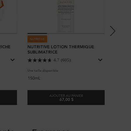
NUTRITIVE
NUTRITIV
RICHE
NUTRITIVE LOTION THERMIQUE
NUTRIT
SUBLIMATRICE
4.7
(605)
Une taille disponible
Choix d
150mL
AJOUTER AU PANIER
67,00 $
MASQUINTENSE RICHE POUR CHEVEUX ÉPAIS
NUTRITIVE LOTION THERMIQUE SUB