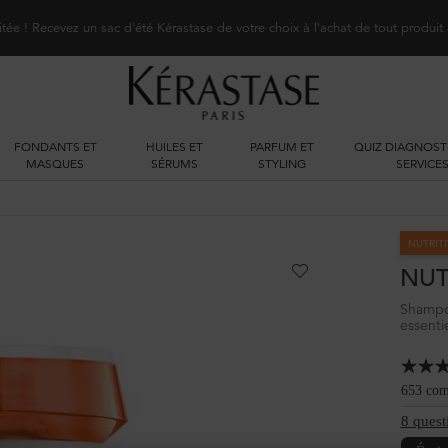
itée ! Recevez un sac d'été Kérastase de votre choix à l'achat de tout produit
FONDANTS ET
HUILES ET
PARFUM ET
QUIZ DIAGNOST
MASQUES
SÉRUMS
STYLING
SERVICE
NUTRITI
NUT
Shampoi
essenti
653 com
8 quest