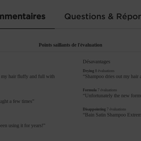
mmentaires
Questions & Répo
Points saillants de l'évaluation
Désavantages
List
of
drying
Drying
8 évaluations
Désavantages
8
 my hair fluffy and full with
Review
“
Shampoo dries out my hair a
évaluations
snippet.
Highlights
Click
formula
Formula
7 évaluations
here
7
Review
“
Unfortunately the new formul
for
évaluations
snippet.
ny, I bought a few times
”
full
Click
review
disappointing
Disappointing
7 évaluations
here
7
Review
“
Bain Satin Shampoo Extrem
for
évaluations
snippet.
full
Click
en using it for years!
”
review
here
for
full