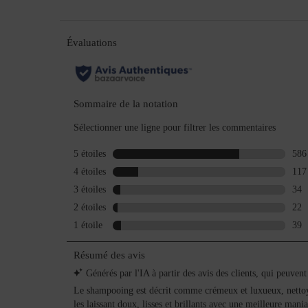
for
full
review