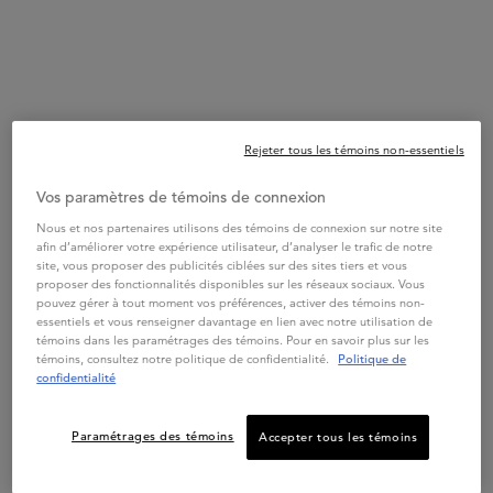
DISCIPLINE
DISCIPLINE
DISCIP
DISCIPLINE FONDANT
DISCIPLINE MASQUE
DISCI
Rejeter tous les témoins non-essentiels
FLUIDEALISTE
CAPILLAIRE OLEO-RELAX
FLUI
4.5
(696)
4.8
(622)
Vos paramètres de témoins de connexion
Nous et nos partenaires utilisons des témoins de connexion sur notre site
Une taille disponible
Une taille disponible
Choix
afin d’améliorer votre expérience utilisateur, d’analyser le trafic de notre
200 ml
200mL
site, vous proposer des publicités ciblées sur des sites tiers et vous
proposer des fonctionnalités disponibles sur les réseaux sociaux. Vous
pouvez gérer à tout moment vos préférences, activer des témoins non-
AJOUTER AU PANIER
AJOUTER AU PANIER
A
essentiels et vous renseigner davantage en lien avec notre utilisation de
67,00 $
92,00 $
témoins dans les paramétrages des témoins. Pour en savoir plus sur les
DISCIPLINE FONDANT FLUIDEALISTE
DISCIPLINE MASQUE CAP
témoins, consultez notre politique de confidentialité.
Politique de
confidentialité
Bénéfices
PDP Section Product Benefits
Paramétrages des témoins
Accepter tous les témoins
Spray Fluidissime est notre spray thermo-protecteur et anti-
frisottis infusé à la kératine pour cheveux. Il est conçu