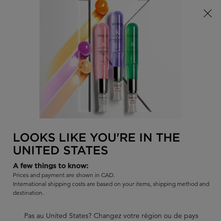
Offre à durée limitée ! Recevez un sac d'été Kérastase de votre
choix à l'achat de tout produit admissible.
0
TROUVER
MON
0 PR
PANI
UN
Je recherche...
SALON
Rech
Main content
REVENIR À HUILES POUR CHEVEUX
DISCIPLINE
LOOKS LIKE YOU'RE IN THE
DISCIPLINE FLUIDISSIME
UNITED STATES
Protégez vos cheveux rebelles contre les frisottis pendant 72
heures avec Fluidissine, un spray protecteur thermique qui lisse
A few things to know:
et qui apporte de la brillance.
Prices and payment are shown in CAD.
International shipping costs are based on your items, shipping method and
|
4.5
406 évaluations
destination.
303 commentateurs sur 344 (88%) recommandent ce produit
Pas au United States? Changez votre région ou de pays
13 questions
10 réponses
et
pour ce produit