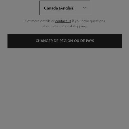
Écrire un avis
Poser une question
Get more details or
contact us
if you have questions
about international shipping.
MEILLEUR VENDEUR
CHANGER DE RÉGION OU DE PAYS