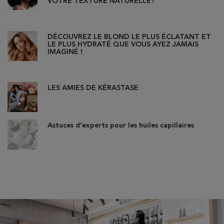
VOTRE TEXTURE NATURELLE?
Creation Date:
Update Date:
06 août 2026
DÉCOUVREZ LE BLOND LE PLUS ÉCLATANT ET
LE PLUS HYDRATÉ QUE VOUS AYEZ JAMAIS
IMAGINÉ !
Creation Date:
Update Date:
25 mai 2026
LES AMIES DE KÉRASTASE
Creation Date:
Update Date:
20 mai 2026
Astuces d'experts pour les huiles capillaires
Creation Date:
Update Date:
20 mai 2026