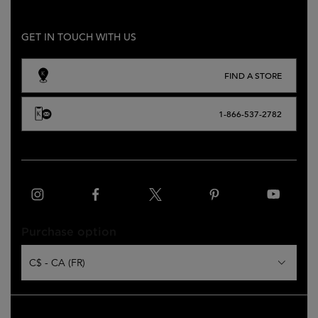
GET IN TOUCH WITH US
FIND A STORE
1-866-537-2782
Purchase option
C$ - CA (FR)