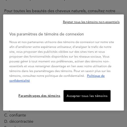
Pour toutes les beautés des cheveux naturels, consultez notre
ligne
Genesis pour traiter la casse des cheveux et renforcer vos
Rejeter tous les témoins non-essentiels
mèches naturelles
.
Vos paramètres de témoins de connexion
Nous et nos partenaires utilisons des témoins de connexion sur notre site
afin d’améliorer votre expérience utilisateur, d’analyser le trafic de notre
site, vous proposer des publicités ciblées sur des sites tiers et vous
Q1. Pourquoi colorez-vous vos cheveux?
proposer des fonctionnalités disponibles sur les réseaux sociaux. Vous
A. Pour le plaisir
pouvez gérer à tout moment vos préférences, activer des témoins non-
B. Pour avoir l’air naturel
essentiels et vous renseigner davantage en lien avec notre utilisation de
témoins dans les paramétrages des témoins. Pour en savoir plus sur les
C. Pour me démarquer
témoins, consultez notre politique de confidentialité.
Politique de
D. Pour améliorer la brillance de mes cheveux
confidentialité
E. Pour essayer de nouvelles choses
Paramétrages des témoins
Accepter tous les témoins
Q2. En matière de couleur, votre personnalité est…
A. exploratrice
B. prudente
C. confiante
D. décontractée