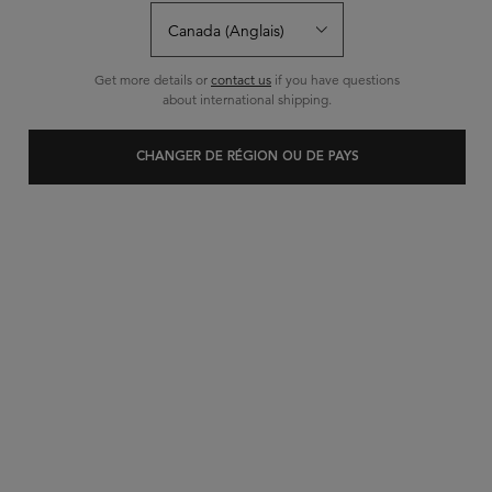
NOUVEAU
Get more details or
contact us
if you have questions
about international shipping.
CHANGER DE RÉGION OU DE PAYS