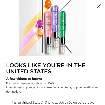
Offre à durée limitée ! Recevez un sac d'été Kérastase de votre
choix à l'achat de tout produit admissible.
0
TROUVER
MON
0 PR
PANI
UN
Je recherche...
SALON
Rech
Main content
RETOUR
STEAMPOD 4.0
STEAMPOD 4.0 STEAMPOD COLLECTION
LOOKS LIKE YOU'RE IN THE
Sort:
AFFINER
FILTERS MENU
UNITED STATES
A few things to know:
Prices and payment are shown in CAD.
International shipping costs are based on your items, shipping method and
destination.
Pas au United States? Changez votre région ou de pays