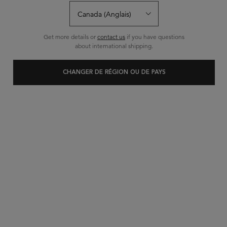
263 commentateurs sur 286 (92%) recommandent ce produit
10 questions
7 réponses
et
pour ce produit
Get more details or
contact us
if you have questions
Écrire un avis
Poser une question
about international shipping.
CHANGER DE RÉGION OU DE PAYS
MEILLEUR VENDEUR