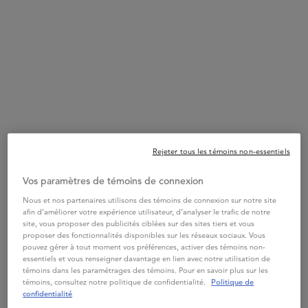
RÉSISTANCE
RÉSISTANCE
SPÉCI
RÉSISTANCE FONDANT
RÉSISTANCE SÉRUM
SPÉC
EXTENTIONISTE
THÉRAPISTE
POTE
Rejeter tous les témoins non-essentiels
4.6
(512)
4.7
(1004)
Vos paramètres de témoins de connexion
Choix de Taille
Une tail
Une taille disponible
90mL
Nous et nos partenaires utilisons des témoins de connexion sur notre site
30 ml
afin d’améliorer votre expérience utilisateur, d’analyser le trafic de notre
site, vous proposer des publicités ciblées sur des sites tiers et vous
proposer des fonctionnalités disponibles sur les réseaux sociaux. Vous
AJOUTER AU PANIER
AJOUTER AU PANIER
A
pouvez gérer à tout moment vos préférences, activer des témoins non-
67,00 $
84,00 $
essentiels et vous renseigner davantage en lien avec notre utilisation de
RÉSISTANCE FONDANT EXTENTIONISTE
RÉSISTANCE SÉRUM TH
témoins dans les paramétrages des témoins. Pour en savoir plus sur les
témoins, consultez notre politique de confidentialité.
Politique de
confidentialité
Bénéfices
PDP Section Product Benefits