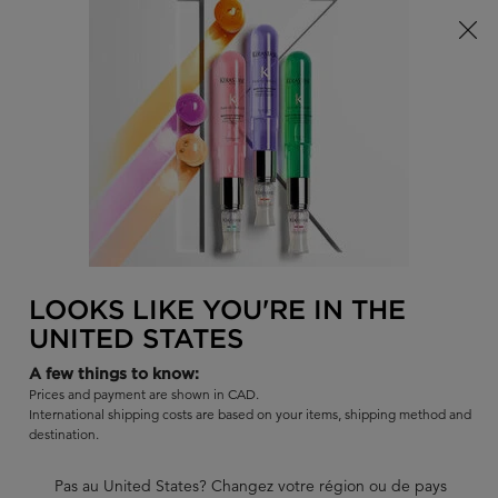
Offre à durée limitée ! Recevez un sac d'été Kérastase de votre
choix à l'achat de tout produit admissible.
0
TROUVER
MON
0 PR
PANI
UN
Je recherche...
SALON
Rech
Main content
REVENIR À HUILES ET SÉRUMS
RÉSISTANCE
LOOKS LIKE YOU'RE IN THE
RÉSISTANCE SÉRUM
UNITED STATES
EXTENTIONISTE
A few things to know:
Fortifiez vos cheveux et protégez votre cuir chevelu contre les
Prices and payment are shown in CAD.
agressions de l’environnement avec le sérum capillaire Sérum
International shipping costs are based on your items, shipping method and
Extensioniste.
destination.
Rupture de stock
Pas au United States? Changez votre région ou de pays
|
4.6
359 évaluations