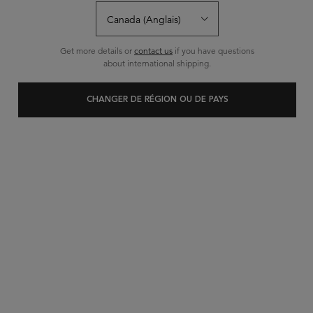
Écrire un avis
Poser une question
Get more details or
contact us
if you have questions
about international shipping.
CHANGER DE RÉGION OU DE PAYS