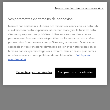
Rejeter tous les témoins non-essentiels
Vos paramètres de témoins de connexion
Nous et nos partenaires utilisons des témoins de connexion sur notre site
CHROMA ABSOLU
CHROMA ABSOLU
CHRO
afin d’améliorer votre expérience utilisateur, d’analyser le trafic de notre
site, vous proposer des publicités ciblées sur des sites tiers et vous
CHROMA ABSOLU
CHROMA ABSOLU BAIN
CHRO
proposer des fonctionnalités disponibles sur les réseaux sociaux. Vous
FONDANT CICA
RICHE CHROMA
SÉRU
pouvez gérer à tout moment vos préférences, activer des témoins non-
CHROMA
RESPECT
THER
essentiels et vous renseigner davantage en lien avec notre utilisation de
témoins dans les paramétrages des témoins. Pour en savoir plus sur les
4.6
(1148)
4.5
(2559)
témoins, consultez notre politique de confidentialité.
Politique de
Choix
Choix de Taille
Choix de Taille
confidentialité
Paramétrages des témoins
Accepter tous les témoins
AJOUTER AU PANIER
AJOUTER AU PANIER
A
67,00 $
62,00 $
CHROMA ABSOLU FONDANT CICA CHROMA
CHROMA ABSOLU BAIN 
Bénéfices
PDP Section Product Benefits
Bain Chroma Respect est un shampoing protecteur qui hydrate