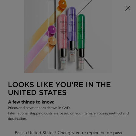
Offre à durée limitée ! Recevez un sac d'été Kérastase de votre
choix à l'achat de tout produit admissible.
0
TROUVER
MON
0 PR
PANI
UN
Je recherche...
SALON
Rech
Main content
REVENIR À CHROMA ABSOLU - CHEVEUX COLORÉS
CHROMA ABSOLU
LOOKS LIKE YOU'RE IN THE
CHROMA ABSOLU BAIN CHROMA
UNITED STATES
RESPECT
A few things to know:
Shampoing hydratant et protecteur de couleur
Prices and payment are shown in CAD.
International shipping costs are based on your items, shipping method and
|
destination.
4.5
2555 évaluations
2051 commentateurs sur 2296 (89%) recommandent ce produit
Pas au United States? Changez votre région ou de pays
52 questions
51 réponses
et
pour ce produit